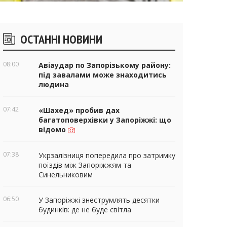
ічні
ОСТАННІ НОВИНИ
віджети
08:00
Авіаудар по Запорізькому району:
під завалами може знаходитись
людина
07:42
«Шахед» пробив дах
багатоповерхівки у Запоріжжі: що
відомо
07:38
Укрзалізниця попередила про затримку
поїздів між Запоріжжям та
Синельниковим
06:50
У Запоріжжі знеструмлять десятки
будинків: де не буде світла