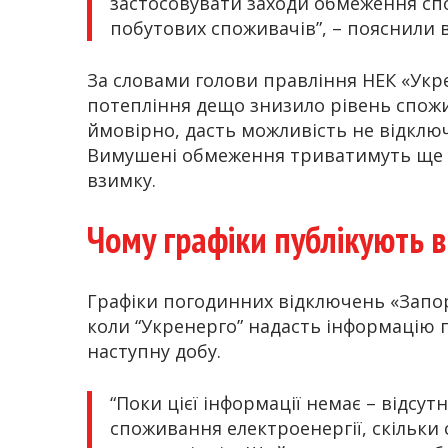
застосовувати заходи обмеження спо
побутових споживачів”, – пояснили в
За словами голови правління НЕК «Ук
потепління дещо знизило рівень спожива
ймовірно, дасть можливість не відклю
Вимушені обмеження триватимуть ще упр
взимку.
Чому графіки публікують в
Графіки погодинних відключень «Зап
коли “Укренерго” надасть інформацію 
наступну добу.
“Поки цієї інформації немає – відсут
споживання електроенергії, скільки