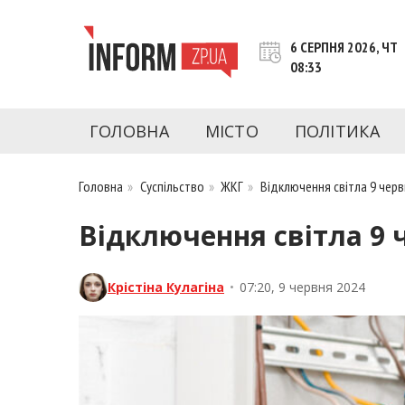
Перейти
до
6 СЕРПНЯ 2026, ЧТ
контенту
08:33
inform.zp.ua
INFORM.ZP.UA – це інформаційний портал 
економіки, культури, криміналу, подій, 
ГОЛОВНА
МІСТО
ПОЛІТИКА
Запоріжжя та Запорізької області на день. 
чесну аналітику. Ми дуже цінуємо наших чита
Головна
»
Суспільство
»
ЖКГ
»
Відключення світла 9 черв
Відключення світла 9 
Крістіна Кулагіна
•
07:20, 9 червня 2024