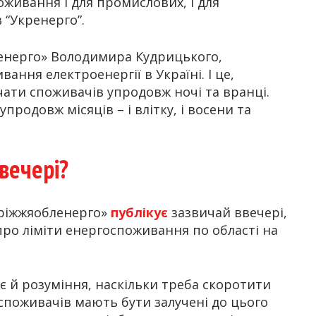
живання і для промислових, і для
 “Укренерго”.
ренерго» Володимира Кудрицького,
ння електроенергії в Україні. І це,
чати споживачів упродовж ночі та вранці.
одовж місяців – і влітку, і восени та
вечері?
оріжжяобленерго»
публікує
зазвичай ввечері,
про ліміти енергоспоживання по області на
нє й розуміння, наскільки треба скоротити
 споживачів мають бути залучені до цього