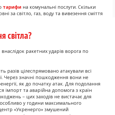
ро
тарифи
на комунальні послуги. Скільки
ні за світло, газ, воду та вивезення сміття
я світла?
я внаслідок ракетних ударів ворога по
ять разів цілеспрямовано атакували всі
ії. Через значні пошкодження вони не
нергії, як до початку атак. Для подолання
я імпорт та аварійна допомога з країн
коджень – цих заходів не вистачає для
 особливо у години максимального
центр «Укренерго» змушений