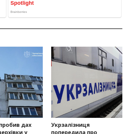
пробив дах
Укрзалізниця
ерхівки у
попередила про