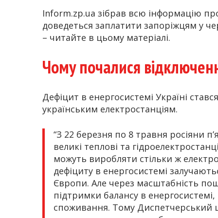
Inform.zp.ua зібрав всю інформацію п
доведеться заплатити запоріжцям у черв
– читайте в цьому матеріалі.
Чому почалися відключенн
Дефіцит в енергосистемі Україні ставс
українським електростанціям.
“З 22 березня по 8 травня росіяни п’
великі теплові та гідроелектростанц
можуть виробляти стільки ж електрое
дефіциту в енергосистемі залучаютьс
Європи. Але через масштабність пош
підтримки балансу в енергосистемі,
споживання. Тому Диспетчерський 