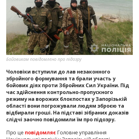
найважливішу інформацію про події
міста Запоріжжя та області.
Бойовикам повідомлено про підозру
Чоло
віки
вступили до лав незаконного
збройного формування та брали участь у
бойових діях проти Збройних Сил України. Під
час здійснення контрольно-пропускного
режиму на ворожих блокпостах у Запорізькій
області вони погрожували людям зброєю та
відбирали гроші. На підставі зібраних доказів
слідчі заочно повідомили їм про підозру.
Про це
повідомляє
Головне управління