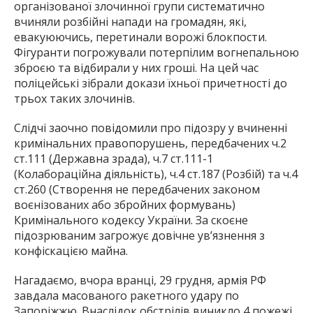
організованої злочинної групи систематично
вчиняли розбійні напади на громадян, які,
евакуюючись, перетинали ворожі блокпости.
Фігуранти погрожували потерпілим вогнепальною
зброєю та відбирали у них гроші. На цей час
поліцейські зібрали докази їхньої причетності до
трьох таких злочинів.
Слідчі заочно повідомили про підозру у вчиненні
кримінальних правопорушень, передбачених ч.2
ст.111 (Державна зрада), ч.7 ст.111-1
(Колабораційна діяльність), ч.4 ст.187 (Розбій) та ч.4
ст.260 (Створення не передбачених законом
воєнізованих або збройних формувань)
Кримінального кодексу України. За скоєне
підозрюваним загрожує довічне ув’язнення з
конфіскацією майна.
Нагадаємо, вчора вранці, 29 грудня, армія РФ
завдала масованого ракетного удару по
Запоріжжю. Внаслідок обстрілів виникло 4 пожежі