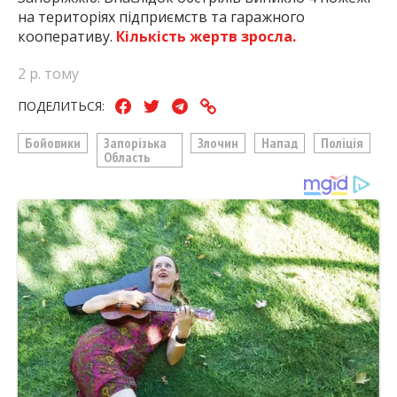
на територіях підприємств та гаражного
кооперативу.
Кількість жертв зросла.
2 р. тому
ПОДЕЛИТЬСЯ:
Бойовики
Запорізька
Злочин
Напад
Поліція
Область