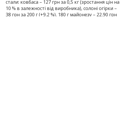
стали: ковбаса – 127 грн за 0,5 кг (зростання цін на
10 % в залежності від виробника), солоні огірки –
38 грн за 200 г (+9,2 %), 180 г майонезу – 22,90 грн
(+6,9 % в залежності від марки). На картоплю ціна
в цьому році зросла порівняно з минулим роком
на 75,9 %, але за 5 шт. (840 г) ми заплатимо лише
11,68 грн. Ціна зеленого горошку залишилася на
рівні минулого року – 45 грн за 0,5 кг. На решту
складових салату ціни знизилися: 6 шт. яєць
коштують 34,56 грн (зменшення ціни на 22,2 %), 2
морквини (380 г) – 3,33 грн (на 55,3 %), 2 цибулини
(230 г) – 2,99 грн (на 54,4 %).
Раніше Inform.zp.ua писав,
як працюватимуть
супермаркети, банки та пошти у Запоріжжі на
новорічні свята.
2 р. тому
ПОДЕЛИТЬСЯ: