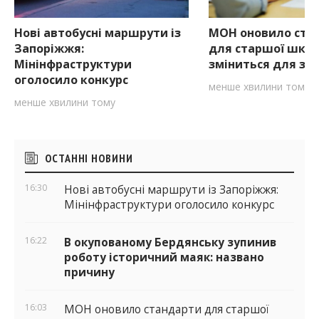
Нові автобусні маршрути із
МОН оновило ста
Запоріжжя:
для старшої школ
Мінінфраструктури
зміниться для за
оголосило конкурс
менше хвилини тому
менше хвилини тому
Бічні
ОСТАННІ НОВИНИ
віджети
16:30
Нові автобусні маршрути із Запоріжжя:
Мінінфраструктури оголосило конкурс
16:22
В окупованому Бердянську зупинив
роботу історичний маяк: названо
причину
16:03
МОН оновило стандарти для старшої