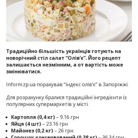
Традиційно більшість українців готують на
новорічний стіл салат “Олів’є”. Його рецепт
залишається незмінним, а от вартість може
змінюватися.
Inform.zp.ua порахував “індекс олів’є” в Запоріжжі.
Для розрахунку бралися традиційні інгредієнти із
популярних супермаркетів у місті.
Картопля (0,4 кг)
– 9.16 грн
Яйця (4 шт)
– 23.16 грн
Майонез (0,2 кг)
– 26 грн
Горошок консервований (0,38 кг)
– 36.34 грн