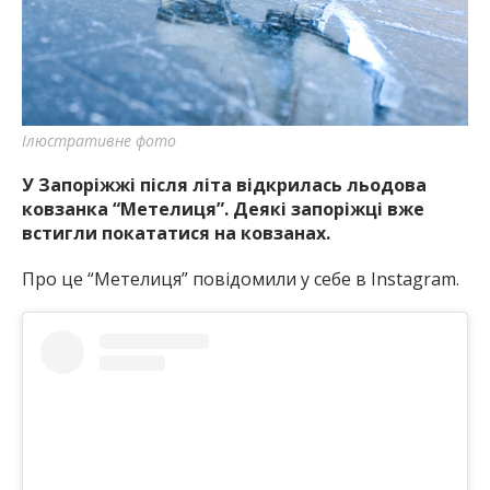
найважливішу інформацію про події
міста Запоріжжя та області.
Ілюстративне фото
У Запоріжжі після літа відкрилась льодова
ковзанка “Метелиця”. Деякі запоріжці вже
встигли покататися на ковзанах.
Про це “Метелиця” повідомили у себе в Instagram.