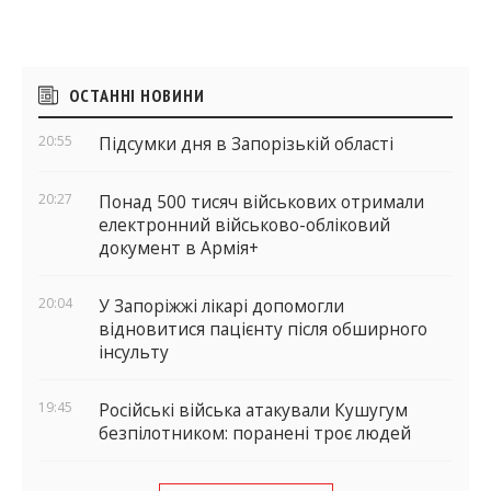
Бічні
ОСТАННІ НОВИНИ
віджети
20:55
Підсумки дня в Запорізькій області
20:27
Понад 500 тисяч військових отримали
електронний військово-обліковий
документ в Армія+
20:04
У Запоріжжі лікарі допомогли
відновитися пацієнту після обширного
інсульту
19:45
Російські війська атакували Кушугум
безпілотником: поранені троє людей