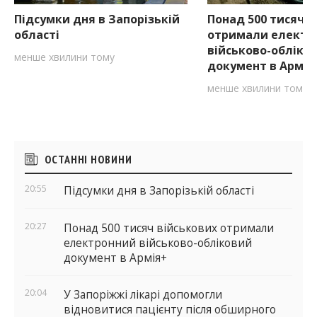
Підсумки дня в Запорізькій
Понад 500 тисяч в
області
отримали електр
військово-обліко
менше хвилини тому
документ в Армі
менше хвилини тому
Бічні
ОСТАННІ НОВИНИ
віджети
20:55
Підсумки дня в Запорізькій області
20:27
Понад 500 тисяч військових отримали
електронний військово-обліковий
документ в Армія+
20:04
У Запоріжжі лікарі допомогли
відновитися пацієнту після обширного