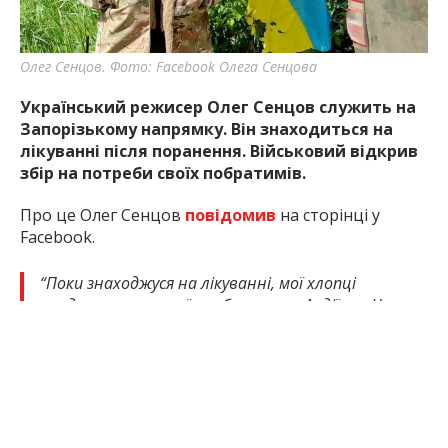
Олег Сенцов. Фото: Facebook Олега Сенцова
Український режисер Олег Сенцов служить на
Запорізькому напрямку. Він знаходиться на
лікуванні після поранення. Військовий відкрив
збір на потреби своїх побратимів.
Про це Олег Сенцов
повідомив
на сторінці у
Facebook.
“Поки знаходжуся на лікуванні, мої хлопці
продовжують героїчно боронити Авдіївку. Це
важке відчуття, коли ти в шпиталі, в безпеці,
а вони під обстрілами в траншеї. Але я й звідси
намагаюся бути корисним. Оновлю трохи
інформацію – я вже два місяця як командир
штурмової роти, тому підлеглих та турбот
стало набагато більше, ніж було раніше у