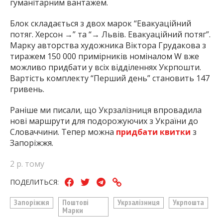
гуманітарним вантажем.
Блок складається з двох марок “Евакуаційний
потяг. Херсон →” та “→ Львів. Евакуаційний потяг”.
Марку авторства художника Віктора Грудакова з
тиражем 150 000 примірників номіналом W вже
можливо придбати у всіх відділеннях Укрпошти.
Вартість комплекту “Перший день” становить 147
гривень.
Раніше ми писали, що Укрзалізниця впровадила
нові маршрути для подорожуючих з України до
Словаччини. Тепер можна
придбати квитки
з
Запоріжжя.
2 р. тому
ПОДЕЛИТЬСЯ:
Запоріжжя
Поштові
Укрзалізниця
Укрпошта
Марки