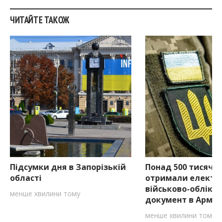
ЧИТАЙТЕ ТАКОЖ
Підсумки дня в Запорізькій
Понад 500 тисяч в
області
отримали електр
військово-обліко
менше хвилини тому
документ в Армі
менше хвилини тому