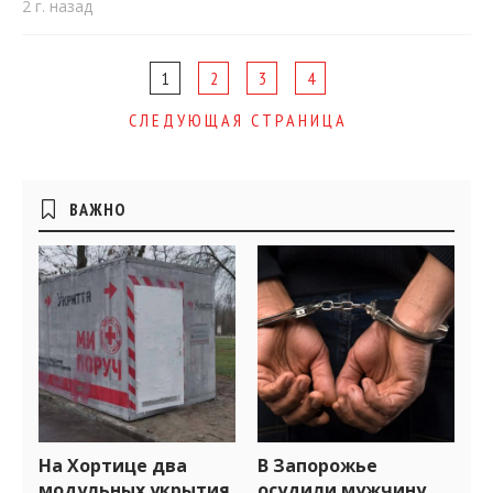
2 г. назад
Page
1
2
3
4
navigation
СЛЕДУЮЩАЯ СТРАНИЦА
Боковые
ВАЖНО
виджеты
На Хортице два
В Запорожье
модульных укрытия
осудили мужчину,