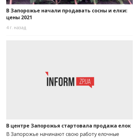
важную информацию о событиях
города Запорожья и области.
В Запорожье начали продавать сосны и елки:
цены 2021
4 г. назад
В центре Запорожья стартовала продажа елок
В Запорожье начинают свою работу елочные