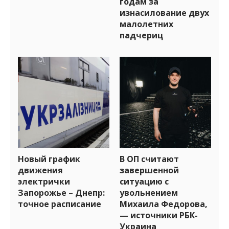
годам за
изнасилование двух
малолетних
падчериц
Новый график
В ОП считают
движения
завершенной
электрички
ситуацию с
Запорожье – Днепр:
увольнением
точное расписание
Михаила Федорова,
— источники РБК-
Украина