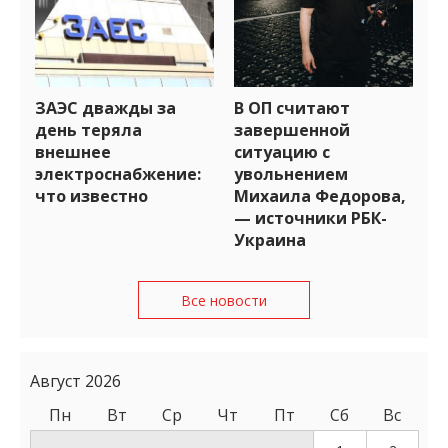
ЗАЭС дважды за
В ОП считают
день теряла
завершенной
внешнее
ситуацию с
электроснабжение:
увольнением
что известно
Михаила Федорова,
— источники РБК-
Украина
Все новости
Август 2026
Пн
Вт
Ср
Чт
Пт
Сб
Вс