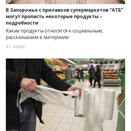
важную информацию о событиях
города Запорожья и области.
В Запорожье с прилавков супермаркетов “АТБ”
могут пропасть некоторые продукты –
подробности
Какие продукты относятся к социальным,
рассказываем в материале
4 г. назад