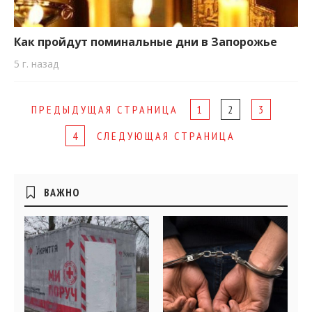
Как пройдут поминальные дни в Запорожье
5 г. назад
Page
ПРЕДЫДУЩАЯ СТРАНИЦА
1
2
3
navigation
4
СЛЕДУЮЩАЯ СТРАНИЦА
Боковые
ВАЖНО
виджеты