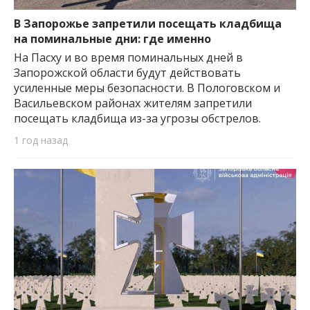
важную информацию о событиях
города Запорожья и области.
В Запорожье запретили посещать кладбища
на поминальные дни: где именно
На Пасху и во время поминальных дней в
Запорожской области будут действовать
усиленные меры безопасности. В Пологовском и
Васильевском районах жителям запретили
посещать кладбища из-за угрозы обстрелов.
1 год назад