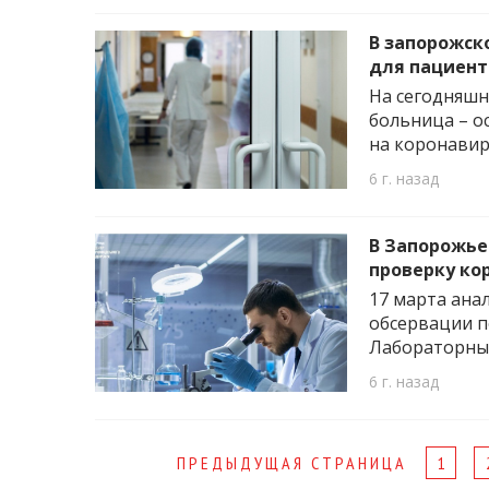
В запорожск
для пациент
На сегодняшн
больница – о
на коронавир
6 г. назад
В Запорожье
проверку ко
17 марта ана
обсервации п
Лабораторный
6 г. назад
Page
ПРЕДЫДУЩАЯ СТРАНИЦА
1