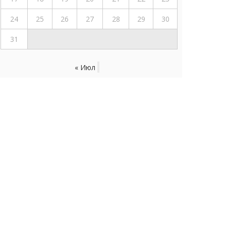
24
25
26
27
28
29
30
31
« Июл