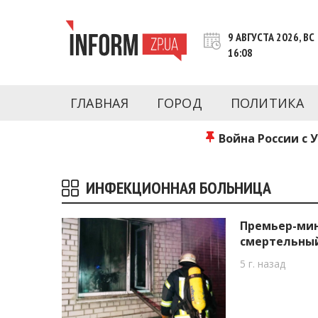
Перейти
к
9 АВГУСТА 2026, ВС
контенту
16:08
Новости Запорожья | Онлайн главные свежие 
INFORM.ZP.UA – это информационный по
политики, экономики, культуры, криминал, 
ГЛАВНАЯ
ГОРОД
ПОЛИТИКА
последние новости Запорожья и Запорожск
журналистов, расследования и честную ана
Война России с 
ИНФЕКЦИОННАЯ БОЛЬНИЦА
Премьер-мин
смертельный
5 г. назад