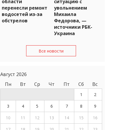
области
ситуацию с
перенесли ремонт
увольнением
водосетей из-за
Михаила
обстрелов
Федорова, —
источники РБК-
Украина
Все новости
Август 2026
Пн
Вт
Ср
Чт
Пт
Сб
Вс
1
2
3
4
5
6
7
8
9
10
11
12
13
14
15
16
17
18
19
20
21
22
23