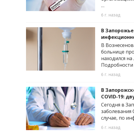
…
6 г. назад
В Запорожье
инфекционно
В Вознесенов
больнице про
находился на
Подробности
6 г. назад
В Запорожск
COVID-19: д
Сегодня в За
заболевания 
случае, по и
6 г. назад