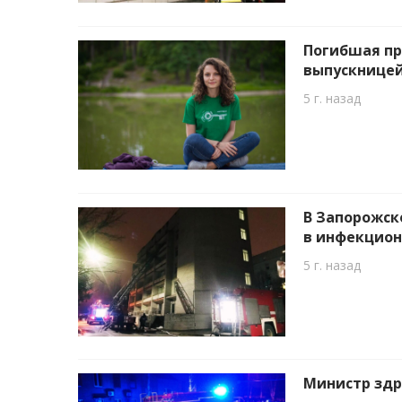
Погибшая пр
выпускнице
5 г. назад
В Запорожск
в инфекцион
5 г. назад
Министр здр