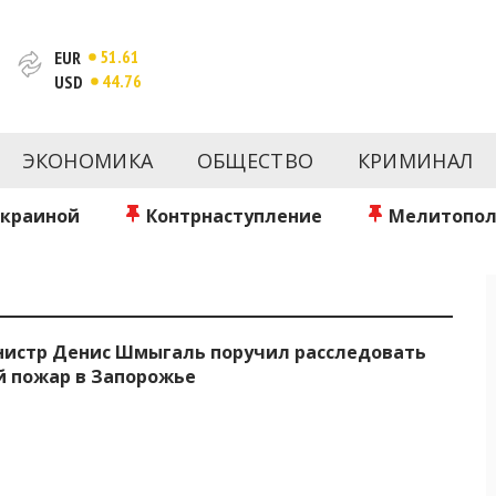
51.61
EUR
44.76
USD
новости за сегодня | inform.zp.ua
ртал и сайт новостей города Запорожья. Каждый день 
происшествия, спорта Запорожья и Украины. Фото и вид
ЭКОНОМИКА
ОБЩЕСТВО
КРИМИНАЛ
ой области за день. Информация и персоны Запорожья.
литику. Мы очень ценим наших читателей и отбираем 
о событиях города Запорожья и области.
Украиной
Контрнаступление
Мелитопол
истр Денис Шмыгаль поручил расследовать
 пожар в Запорожье