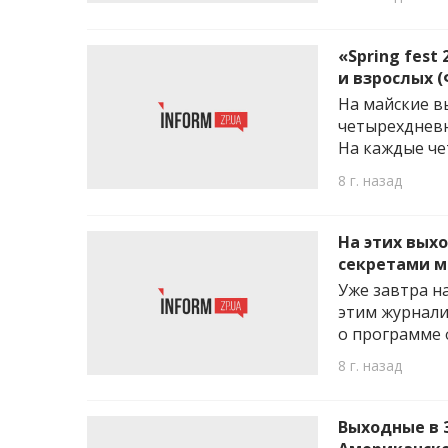
«Spring fest
и взрослых
На майские в
четырехдневн
На каждые че
8 г. назад
На этих вых
секретами м
Уже завтра на
этим журнали
о программе 
8 г. назад
Выходные в 