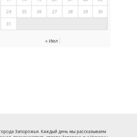
24
25
26
27
28
29
30
31
« Июл
 города Запорожья. Каждый день мы рассказываем