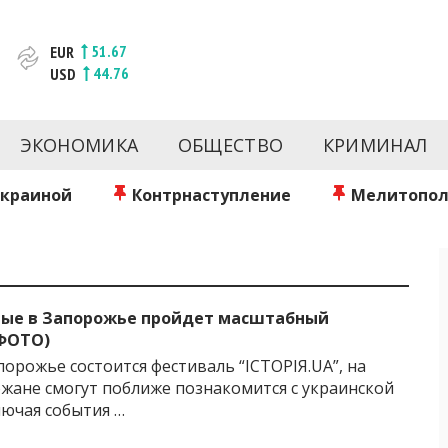
51.67
EUR
44.76
USD
новости за сегодня | inform.zp.ua
ртал и сайт новостей города Запорожья. Каждый день 
происшествия, спорта Запорожья и Украины. Фото и вид
ЭКОНОМИКА
ОБЩЕСТВО
КРИМИНАЛ
ой области за день. Информация и персоны Запорожья.
литику. Мы очень ценим наших читателей и отбираем 
о событиях города Запорожья и области.
Украиной
Контрнаступление
Мелитопол
ные в Запорожье пройдет масштабный
ФОТО)
апорожье состоится фестиваль “ІСТОРІЯ.UA”, на
жане смогут поближе познакомится с украинской
лючая события …