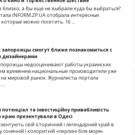
го кино и торжественное шествие
 близко, а Вы ещё не выбрали куда бы выбраться?
тала INFORM.ZP.UA отобрала интересные
 которые можно посетить. 16 …
 запорожцы смогут ближе познакомиться с
и дизайнерами
апорожцы недооценивают работы украинских
тем временем национальные производители уже
на мировой рынок. Журналисты портала
 …
 потенціал та інвестиційну привабливість
о краю презентували в Одесі
зентують свій історичний і легендарний край в
 у сонячній і колоритній «перлині біля моря»