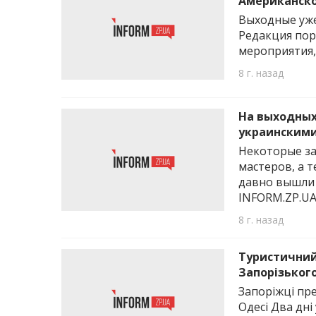
Американско
Выходные уже
Редакция пор
мероприятия,
8 г. назад
На выходных
украинским
Некоторые з
мастеров, а 
давно вышли 
INFORM.ZP.UA
8 г. назад
Туристичний
Запорізьког
Запоріжці пре
Одесі Два дні