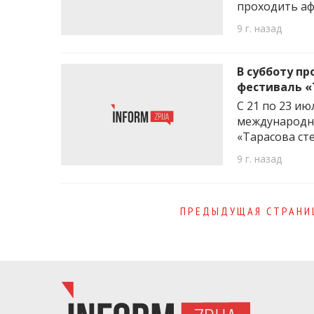
проходить аф
9 г. назад
В субботу п
фестиваль «
С 21 по 23 и
международны
«Тарасова ст
9 г. назад
Page
ПРЕДЫДУЩАЯ СТРАНИ
navigation