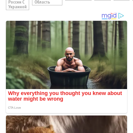
России С
Область
Украиной