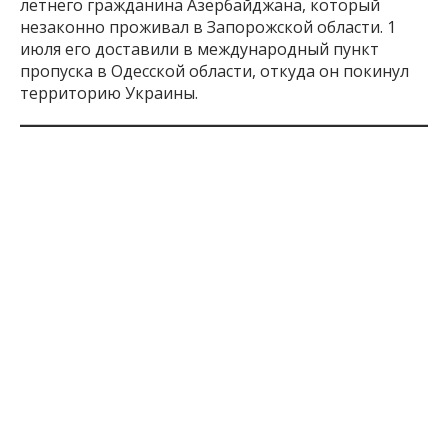
летнего гражданина Азербайджана, который
незаконно проживал в Запорожской области. 1
июля его доставили в международный пункт
пропуска в Одесской области, откуда он покинул
территорию Украины.
Inform.zp.ua создает сообщество тех, кому
небезразлично Запорожье.
Мы ежедневно
работаем, чтобы вы первыми узнавали важные
новости и знали правду о событиях в регионе. Если
вам важна наша работа — присоединяйтесь к
монобазе и поддерживайте редакцию
по ссылке
1 месяц назад
ПОДЕЛИТЬСЯ:
Запорожская
Запорожье
Мошенники
Суд