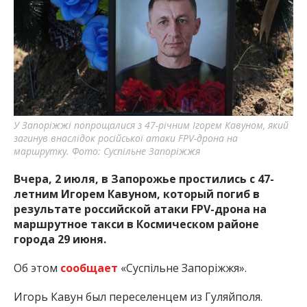
У Запоріжжі попрощалися з 47-річним Ігорем Кавуном, який
загинув внаслідок російської атаки FPV-дрона на
маршрутку. Фото: Суспільне Запоріжжя
Вчера, 2 июля, в Запорожье простились с 47-
летним Игорем Кавуном, который погиб в
результате российской атаки FPV-дрона на
маршрутное такси в Космическом районе
города 29 июня.
Об этом
сообщает
«Суспільне Запоріжжя».
Игорь Кавун был переселенцем из Гуляйполя.