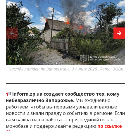
Наслідки атаки по Запоріжжю, 3 липня 2026. Фото: ЗОВА
Н
Inform.zp.ua создает сообщество тех, кому
небезразлично Запорожье.
Мы ежедневно
работаем, чтобы вы первыми узнавали важные
новости и знали правду о событиях в регионе. Если
вам важна наша работа — присоединяйтесь к
монобазе и поддерживайте редакцию
по ссылке