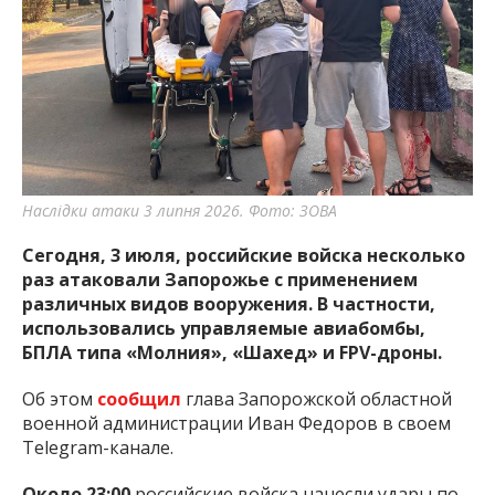
важную информацию о событиях
города Запорожья и области.
Наслідки атаки 3 липня 2026. Фото: ЗОВА
Сегодня, 3 июля, российские войска несколько
раз атаковали Запорожье с применением
различных видов вооружения. В частности,
использовались управляемые авиабомбы,
БПЛА типа «Молния», «Шахед» и FPV-дроны.
Об этом
сообщил
глава Запорожской областной
военной администрации Иван Федоров в своем
Telegram-канале.
Около 23:00
российские войска нанесли удары по