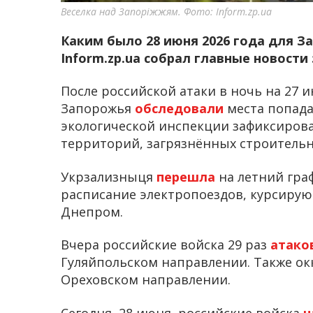
Веселка над Запоріжжям. Фото: Inform.zp.ua
Каким было 28 июня 2026 года для З
Inform.zp.ua собрал главные новости 
После российской атаки в ночь на 27
Запорожья
обследовали
места попад
экологической инспекции зафиксирова
территорий, загрязнённых строитель
Укрзализныця
перешла
на летний гра
расписание электропоездов, курсиру
Днепром.
Вчера российские войска 29 раз
атако
Гуляйпольском направлении. Также о
Ореховском направлении.
Сегодня, 28 июня, российские войска
н