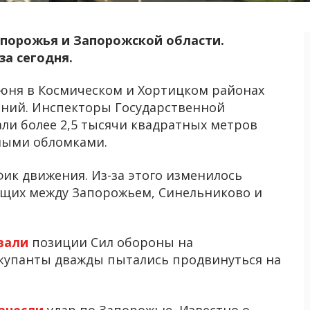
апорожья и Запорожской области.
за сегодня.
 июня в Космическом и Хортицком районах
аний. Инспекторы Государственной
ли более 2,5 тысячи квадратных метров
ными обломками.
фик движения. Из-за этого изменилось
ющих между Запорожьем, Синельниково и
вали
позиции Сил обороны на
ккупанты дважды пытались продвинуться на
анесли
удар по Запорожью. Известно о