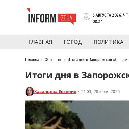
Перейти
к
6 АВГУСТА 2026, ЧТ
контенту
08:24
Новости Запорожья | Онлайн главные свежие 
INFORM.ZP.UA – это информационный по
политики, экономики, культуры, криминал, 
ГЛАВНАЯ
ГОРОД
ПОЛИТИКА
последние новости Запорожья и Запорожск
журналистов, расследования и честную ана
Головна
»
Общество
»
Итоги дня в Запорожской области
Итоги дня в Запорожс
Казанцева Евгения
•
21:03, 28 июня 2026