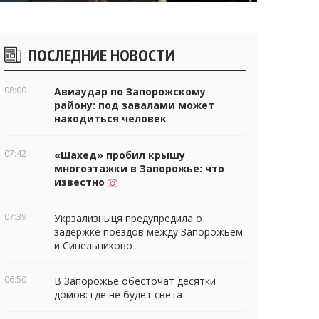
Боковые
ПОСЛЕДНИЕ НОВОСТИ
виджеты
08:00
Авиаудар по Запорожскому
району: под завалами может
находиться человек
07:42
«Шахед» пробил крышу
многоэтажки в Запорожье: что
известно
07:39
Укрзализныця предупредила о
задержке поездов между Запорожьем
и Синельниково
06:50
В Запорожье обесточат десятки
домов: где не будет света