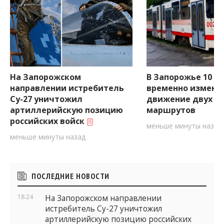
На Запорожском
В Запорожье 10 ав
направлении истребитель
временно изменя
Су-27 уничтожил
движение двух т
артиллерийскую позицию
маршрутов
российских войск
меньше минуты назад
меньше минуты назад
Боковые
ПОСЛЕДНИЕ НОВОСТИ
виджеты
18:24
На Запорожском направлении
истребитель Су-27 уничтожил
артиллерийскую позицию российских