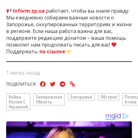
Inform.zp.ua
работает, чтобы вы знали правду.
Мы ежедневно собираем важные новости о
Запорожье, оккупированных территориях и жизни
в регионе. Если наша работа важна для вас,
поддержите редакцию донатом – ваша помощь
позволит нам продолжать писать для вас!
Поддержать:
по ссылке
1 месяц назад
ПОДЕЛИТЬСЯ:
Война
Запорожская
Запорожье
Обстрел
После
России С
Область
Атаки
Украиной