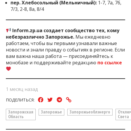
пер. Хлебосольный (Мельничный):
1-7, 7а, 7б,
7/3, 2-8, 8а, 8/4
Inform.zp.ua создает сообщество тех, кому
небезразлично Запорожье.
Мы ежедневно
работаем, чтобы вы первыми узнавали важные
новости и знали правду о событиях в регионе. Если
вам важна наша работа — присоединяйтесь к
монобазе и поддерживайте редакцию
по ссылке
1 месяц назад
ПОДЕЛИТЬСЯ:
Запорожская
Запорожье
Запорожьеоблэнерго
Отклю
Область
Света