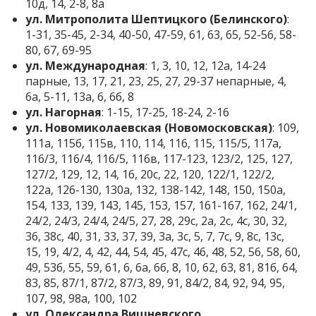
10д, 14, 2-8, 8а
ул. Митрополита Шептицкого (Белинского)
:
1-31, 35-45, 2-34, 40-50, 47-59, 61, 63, 65, 52-56, 58-
80, 67, 69-95
ул. Международная
: 1, 3, 10, 12, 12а, 14-24
парные, 13, 17, 21, 23, 25, 27, 29-37 непарные, 4,
6а, 5-11, 13а, 6, 6б, 8
ул. Нагорная
: 1-15, 17-25, 18-24, 2-16
ул. Новомиколаевская (Новомосковская)
: 109,
111а, 115б, 115в, 110, 114, 116, 115, 115/5, 117а,
116/3, 116/4, 116/5, 116в, 117-123, 123/2, 125, 127,
127/2, 129, 12, 14, 16, 20с, 22, 120, 122/1, 122/2,
122а, 126-130, 130а, 132, 138-142, 148, 150, 150а,
154, 133, 139, 143, 145, 153, 157, 161-167, 162, 24/1,
24/2, 24/3, 24/4, 24/5, 27, 28, 29с, 2а, 2с, 4с, 30, 32,
36, 38с, 40, 31, 33, 37, 39, 3а, 3с, 5, 7, 7с, 9, 8с, 13с,
15, 19, 4/2, 4, 42, 44, 54, 45, 47с, 46, 48, 52, 56, 58, 60,
49, 53б, 55, 59, 61, 6, 6а, 6б, 8, 10, 62, 63, 81, 81б, 64,
83, 85, 87/1, 87/2, 87/3, 89, 91, 84/2, 84, 92, 94, 95,
107, 98, 98а, 100, 102
ул. Олександра Вишневского