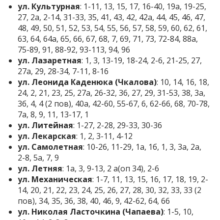
ул. Культурная
: 1-11, 13, 15, 17, 16-40, 19а, 19-25,
27, 2а, 2-14, 31-33, 35, 41, 43, 42, 42а, 44, 45, 46, 47,
48, 49, 50, 51, 52, 53, 54, 55, 56, 57, 58, 59, 60, 62, 61,
63, 64, 64а, 65, 66, 67, 68, 7, 69, 71, 73, 72-84, 88а,
75-89, 91, 88-92, 93-113, 94, 96
ул. Лазаретная
: 1, 3, 13-19, 18-24, 2-6, 21-25, 27,
27а, 29, 28-34, 7-11, 8-16
ул. Леонида Каденюка (Чкалова)
: 10, 14, 16, 18,
24, 2, 21, 23, 25, 27а, 26-32, 36, 27, 29, 31-53, 38, 3а,
3б, 4, 4 (2 пов), 40а, 42-60, 55-67, 6, 62-66, 68, 70-78,
7а, 8, 9, 11, 13-17, 1
ул. Литейная
: 1-27, 2-28, 29-33, 30-36
ул. Лекарская
: 1, 2, 3-11, 4-12
ул. Самолетная
: 10-26, 11-29, 1а, 1б, 1, 3, 3а, 2а,
2-8, 5а, 7, 9
ул. Летняя
: 1а, 3, 9-13, 2 а(оп 34), 2-6
ул. Механическая
: 1-7, 11, 13, 15, 16, 17, 18, 19, 2-
14, 20, 21, 22, 23, 24, 25, 26, 27, 28, 30, 32, 33, 33 (2
пов), 34, 35, 36, 38, 40, 46, 9, 42-62, 64, 66
ул. Николая Ласточкина (Чапаева)
: 1-5, 10,