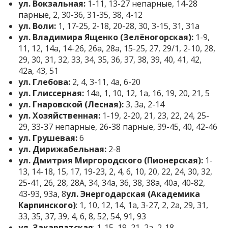
ул. Вокзальная:
1-11, 13-27 непарные, 14-28
парные, 2, 30-36, 31-35, 38, 4-12
ул. Воли:
1, 17-25, 2-18, 20-28, 30, 3-15, 31, 31а
ул. Владимира Ященко (Зелёногорская):
1-9,
11, 12, 14а, 14-26, 26а, 28а, 15-25, 27, 29/1, 2-10, 28,
29, 30, 31, 32, 33, 34, 35, 36, 37, 38, 39, 40, 41, 42,
42а, 43, 51
ул. Глебова:
2, 4, 3-11, 4а, 6-20
ул. Глиссерная:
14а, 1, 10, 12, 1а, 16, 19, 20, 21, 5
ул. Гнаровской (Лесная):
3, 3а, 2-14
ул. Хозяйственная:
1-19, 2-20, 21, 23, 22, 24, 25-
29, 33-37 непарные, 26-38 парные, 39-45, 40, 42-46
ул. Грушевая:
6
ул. Дирижабельная:
2-8
ул. Дмитрия Миргородского (Пионерская):
1-
13, 14-18, 15, 17, 19-23, 2, 4, 6, 10, 20, 22, 24, 30, 32,
25-41, 26, 28, 28А, 34, 34а, 36, 38, 38а, 40а, 40-82,
43-93, 93а, 8
ул. Энергодарская (Академика
Карпинского)
: 1, 10, 12, 14, 1а, 3-27, 2, 2а, 29, 31,
33, 35, 37, 39, 4, 6, 8, 52, 54, 91, 93
ул. Закарпатская
: 1-15, 19, 21, 2а, 2-18