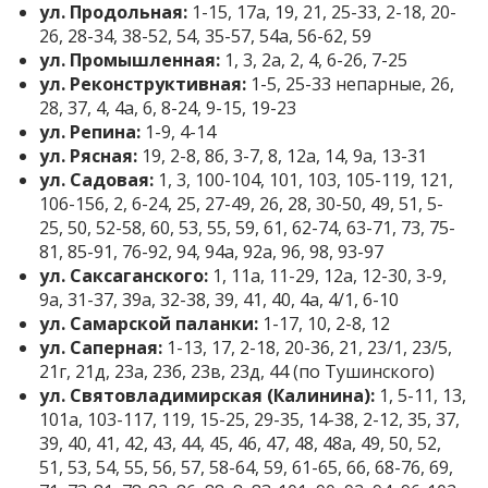
ул. Продольная:
1-15, 17а, 19, 21, 25-33, 2-18, 20-
26, 28-34, 38-52, 54, 35-57, 54а, 56-62, 59
ул. Промышленная:
1, 3, 2а, 2, 4, 6-26, 7-25
ул. Реконструктивная:
1-5, 25-33 непарные, 26,
28, 37, 4, 4а, 6, 8-24, 9-15, 19-23
ул. Репина:
1-9, 4-14
ул. Рясная:
19, 2-8, 8б, 3-7, 8, 12а, 14, 9а, 13-31
ул. Садовая:
1, 3, 100-104, 101, 103, 105-119, 121,
106-156, 2, 6-24, 25, 27-49, 26, 28, 30-50, 49, 51, 5-
25, 50, 52-58, 60, 53, 55, 59, 61, 62-74, 63-71, 73, 75-
81, 85-91, 76-92, 94, 94а, 92а, 96, 98, 93-97
ул. Саксаганского:
1, 11а, 11-29, 12а, 12-30, 3-9,
9а, 31-37, 39а, 32-38, 39, 41, 40, 4а, 4/1, 6-10
ул. Самарской паланки:
1-17, 10, 2-8, 12
ул. Саперная:
1-13, 17, 2-18, 20-36, 21, 23/1, 23/5,
21г, 21д, 23а, 23б, 23в, 23д, 44 (по Тушинского)
ул. Святовладимирская (Калинина):
1, 5-11, 13,
101а, 103-117, 119, 15-25, 29-35, 14-38, 2-12, 35, 37,
39, 40, 41, 42, 43, 44, 45, 46, 47, 48, 48а, 49, 50, 52,
51, 53, 54, 55, 56, 57, 58-64, 59, 61-65, 66, 68-76, 69,