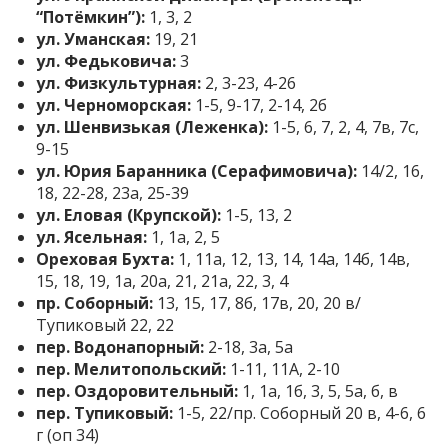
“Потёмкин”):
1, 3, 2
ул. Уманская:
19, 21
ул. Федьковича:
3
ул. Физкультурная:
2, 3-23, 4-26
ул. Черноморская:
1-5, 9-17, 2-14, 2б
ул. Шенвизькая (Леженка):
1-5, 6, 7, 2, 4, 7в, 7с,
9-15
ул. Юрия Баранника (Серафимовича):
14/2, 16,
18, 22-28, 23а, 25-39
ул. Еловая (Крупской):
1-5, 13, 2
ул. Ясельная:
1, 1а, 2, 5
Ореховая Бухта:
1, 11а, 12, 13, 14, 14а, 14б, 14в,
15, 18, 19, 1а, 20а, 21, 21а, 22, 3, 4
пр. Соборный:
13, 15, 17, 8б, 17в, 20, 20 в/
Тупиковый 22, 22
пер. Водонапорный:
2-18, 3а, 5а
пер. Мелитопольский:
1-11, 11A, 2-10
пер. Оздоровительный:
1, 1а, 1б, 3, 5, 5а, б, в
пер. Тупиковый:
1-5, 22/пр. Соборный 20 в, 4-6, 6
г (оп 34)