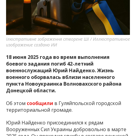
важную информацию о событиях
города Запорожья и области.
Ілюстративне зображення створене ШІ / Иллюстративное
изображение создано ИИ
18 июня 2025 года во время выполнения
боевого задания погиб 42-летний
военнослужащий Юрий Найденко. Жизнь
военного оборвалась вблизи населенного
пункта Новоукраинка Волновахского района
Донецкой области.
Об этом
сообщили
в Гуляйпольской городской
территориальной громаде.
Юрий Найденко присоединился к рядам
Вооруженных Сил Украины добровольно в марте