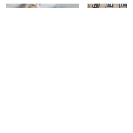
Война
ГСЧС
Запорожская
Запорожье
Обстрел
России С
Область
Украиной
ЧИТАЙТЕ ТАКЖЕ
В Запорожье стартовал
РФ атаковала об
отбор на бесплатные курсы
Запорожье: дета
для менеджеров и