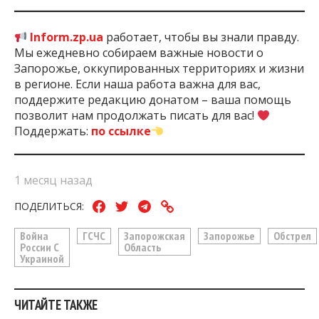
В Запорожье
отметили
подростков, которые
помогали спасать людей после удара КАБами.
Сколько зарабатывают и чем
владеют
заместители Ивана Федорова: анализ
деклараций.
Inform.zp.ua
работает, чтобы вы знали правду.
Мы ежедневно собираем важные новости о
Запорожье, оккупированных территориях и жизни
в регионе. Если наша работа важна для вас,
поддержите редакцию донатом – ваша помощь
позволит нам продолжать писать для вас!
Поддержать:
по ссылке
1 месяц назад
ПОДЕЛИТЬСЯ: