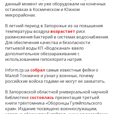
данный момент их уже оборудовали на конечных
остановках в Космическом и Южном
микрорайонах.
В летний период в Запорожье из-за повышения
температуры воздуха
возрастает
риск
размножения бактерий в системах водоснабжения.
Для обеспечения качества и безопасности
питьевой воды КП «Водоканал» ввело
дополнительное обеззараживание с
использованием гипохлорита натрия.
Inform.zp.ua
собрал
самые известные фейки о
Малой Токмачке и узнал у военных, почему
российские войска годами не могут ее захватить.
В Запорожской областной универсальной научной
библиотеке
состоялась
презентация третьей
книги трёхтомника «Оборонцы Гуляйпольского
края». Издание посвящено военнослужащим,