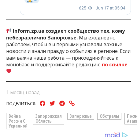
Inform.zp.ua создает сообщество тех, кому
небезразлично Запорожье.
Мы ежедневно
работаем, чтобы вы первыми узнавали важные
новости и знали правду о событиях в регионе. Если
вам важна наша работа — присоединяйтесь к
монобазе и поддерживайте редакцию
по ссылке
1 месяц назад
ПОДЕЛИТЬСЯ:
Война
Запорожская
Запорожье
Обстрелы
Посл
России С
Область
Атак
Украиной