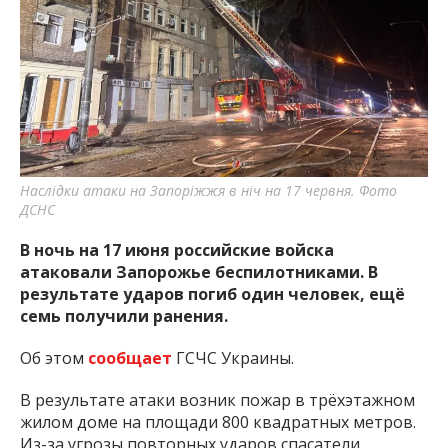
важную информацию о событиях
города Запорожья и области.
Наслідки атаки на Запоріжжя в ніч на 17 червня. Фото
ДСНС
В ночь на 17 июня российские войска
атаковали Запорожье беспилотниками. В
результате ударов погиб один человек, ещё
семь получили ранения.
Об этом
сообщает
ГСЧС Украины.
В результате атаки возник пожар в трёхэтажном
жилом доме на площади 800 квадратных метров.
Из-за угрозы повторных ударов спасатели