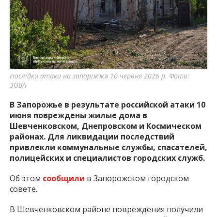
важную информацию о событиях
города Запорожья и области.
Наслідки атаки на запоріжжя 10 червня 2026 р. Фото:
ЗОВА
В Запорожье в результате российской атаки 10
июня повреждены жилые дома в
Шевченковском, Днепровском и Космическом
районах. Для ликвидации последствий
привлекли коммунальные службы, спасателей,
полицейских и специалистов городских служб.
Об этом
сообщили
в Запорожском городском
совете.
В Шевченковском районе повреждения получили