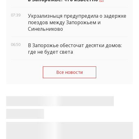
07:39
Укрзализныця предупредила о задержке
поездов между Запорожьем и
Синельниково
06:50
В Запорожье обесточат десятки домов:
где не будет света
Все новости
В Запорожье семеро пострадавших
после российского удара находятся
в тяжёлом состоянии
Ирина Обухова
•
12:54, 10 июня 2026