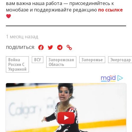
вам важна наша работа — присоединяйтесь к
монобазе и поддерживайте редакцию
по ссылке
1 месяц назад
ПОДЕЛИТЬСЯ:
Война
ВСУ
Запорожская
Запорожье
Энергодар
России С
Область
Украиной