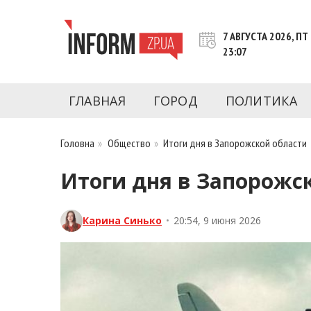
Перейти
к
7 АВГУСТА 2026, ПТ
контенту
23:07
Новости Запорожья | Онлайн главные свежие 
INFORM.ZP.UA – это информационный по
политики, экономики, культуры, криминал, 
ГЛАВНАЯ
ГОРОД
ПОЛИТИКА
последние новости Запорожья и Запорожск
журналистов, расследования и честную ана
Головна
»
Общество
»
Итоги дня в Запорожской области
Итоги дня в Запорожс
Карина Синько
•
20:54, 9 июня 2026