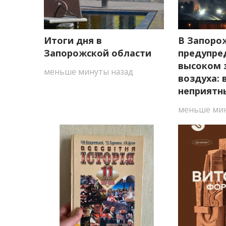
Итоги дня в
В Запоро
Запорожской области
предупре
высоком 
меньше минуты назад
воздуха:
неприятн
меньше мин