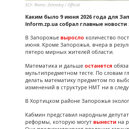
ЗСУ. Фото: Zelenskiy / Official
Каким было 9 июня 2026 года для За
Inform.zp.ua собрал главные новости 
В Запорожье
выросло
количество пост
июня. Кроме Запорожья, вчера в резул
пятеро мирных жителей области.
Математика и дальше
останется
обяза
мультипредметном тесте. По словам г
делать математику предметом по выбо
изменений в структуре НМТ ни в след
В Хортицком районе Запорожья эколо
Кабмин представил народным депута
реформы, которую могут
вынести
на р
Она предусматривает введение гаран