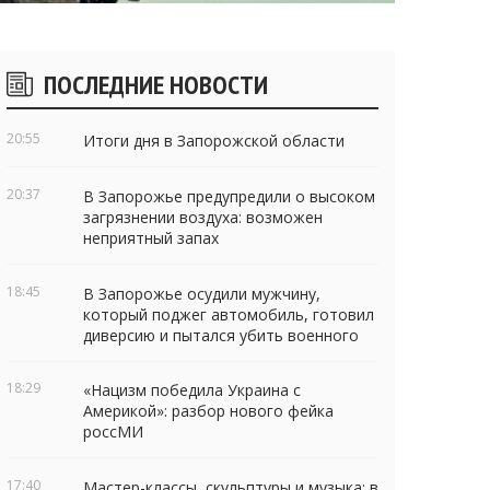
Боковые
ПОСЛЕДНИЕ НОВОСТИ
виджеты
20:55
Итоги дня в Запорожской области
20:37
В Запорожье предупредили о высоком
загрязнении воздуха: возможен
неприятный запах
18:45
В Запорожье осудили мужчину,
который поджег автомобиль, готовил
диверсию и пытался убить военного
18:29
«Нацизм победила Украина с
Америкой»: разбор нового фейка
россМИ
17:40
Мастер-классы, скульптуры и музыка: в