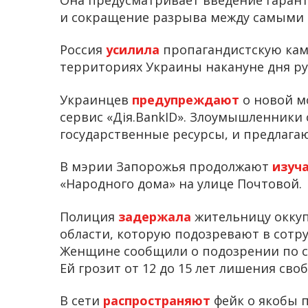
и сокращение разрыва между самыми
Россия
усилила
пропагандистскую ка
территориях Украины накануне дня рус
Украинцев
предупреждают
о новой м
сервис «Дія.BankID». Злоумышленники
государственные ресурсы, и предлага
В мэрии Запорожья продолжают
изуч
«Народного дома» на улице Почтовой.
Полиция
задержала
жительницу окку
области, которую подозревают в сотр
Женщине сообщили о подозрении по с
Ей грозит от 12 до 15 лет лишения сво
В сети
распространяют
фейк о якобы 