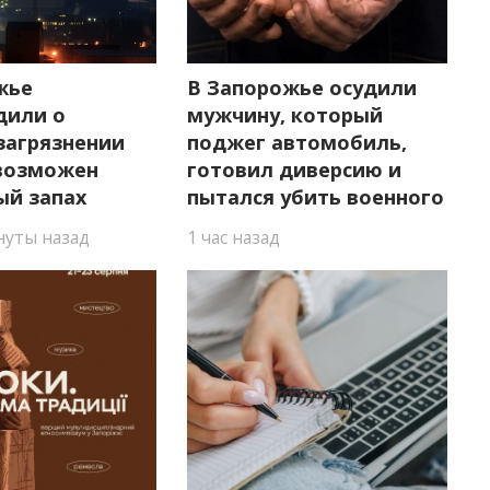
жье
В Запорожье осудили
дили о
мужчину, который
загрязнении
поджег автомобиль,
 возможен
готовил диверсию и
ый запах
пытался убить военного
уты назад
1 час назад