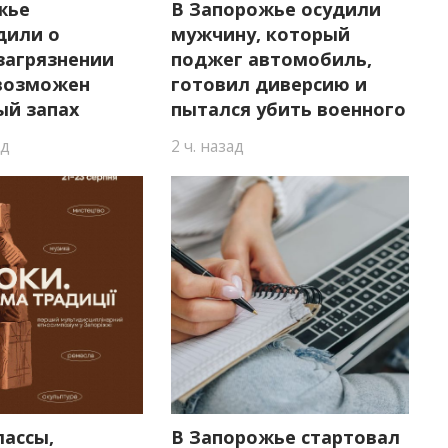
жье
В Запорожье осудили
дили о
мужчину, который
загрязнении
поджег автомобиль,
 возможен
готовил диверсию и
ый запах
пытался убить военного
ад
2 ч. назад
лассы,
В Запорожье стартовал