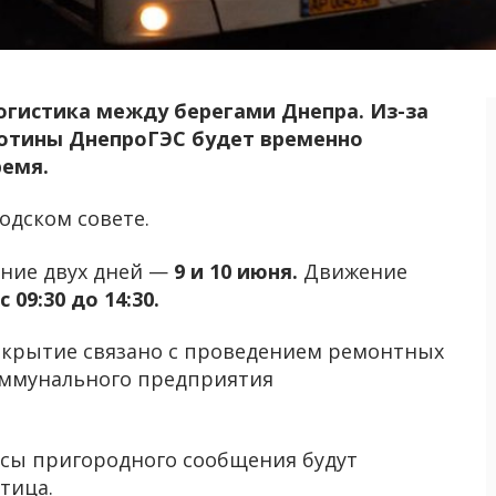
огистика между берегами Днепра. Из-за
отины ДнепроГЭС будет временно
ремя.
одском совете.
ение двух дней —
9 и 10 июня.
Движение
с 09:30 до 14:30.
крытие связано с проведением ремонтных
оммунального предприятия
усы пригородного сообщения будут
тица.