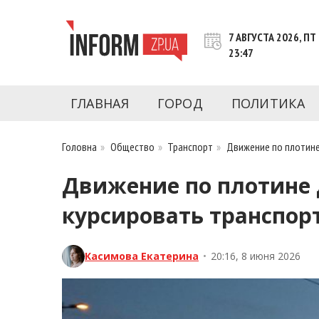
Перейти
к
7 АВГУСТА 2026, ПТ
контенту
23:47
Новости Запорожья | Онлайн главные свежие 
INFORM.ZP.UA – это информационный по
политики, экономики, культуры, криминал, 
ГЛАВНАЯ
ГОРОД
ПОЛИТИКА
последние новости Запорожья и Запорожск
журналистов, расследования и честную ана
Головна
»
Общество
»
Транспорт
»
Движение по плотине
Движение по плотине 
курсировать транспор
Касимова Екатерина
•
20:16, 8 июня 2026