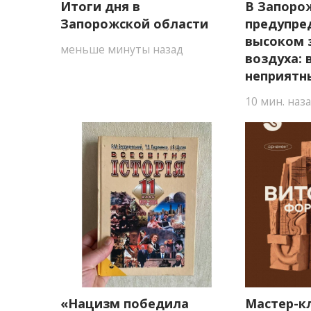
Итоги дня в
В Запоро
Запорожской области
предупре
высоком 
меньше минуты назад
воздуха:
неприятн
10 мин. наз
«Нацизм победила
Мастер-к