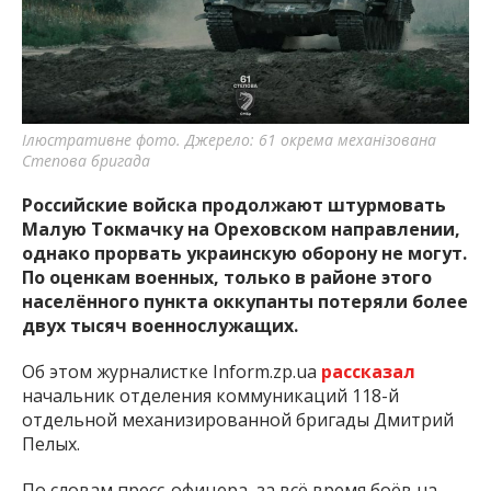
Ілюстративне фото. Джерело: 61 окрема механізована
Степова бригада
Российские войска продолжают штурмовать
Малую Токмачку на Ореховском направлении,
однако прорвать украинскую оборону не могут.
По оценкам военных, только в районе этого
населённого пункта оккупанты потеряли более
двух тысяч военнослужащих.
Об этом журналистке Inform.zp.ua
рассказал
начальник отделения коммуникаций 118-й
отдельной механизированной бригады Дмитрий
Пелых.
По словам пресс-офицера, за всё время боёв на