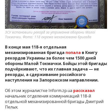
важную информацию о событиях
города Запорожья и области.
ЗСУ встановили рекорд за утримання оборони Малої
Токмачки. Фото: 118 окрема механізована бригада
В конце мая 118-я отдельная
механизированная бригада
попала
в Книгу
рекордов Украины за более чем 1500 дней
обороны Малой Токмачки. Бойцы этой бригады
подчёркивают, что их главная задача — не
рекорды, а сдерживание российского
наступления на Запорожском направлении.
Об этом журналистке Inform.zp.ua
рассказал
начальник отделения коммуникаций 118-й
отдельной механизированной бригады Дмитрий
Пелых.