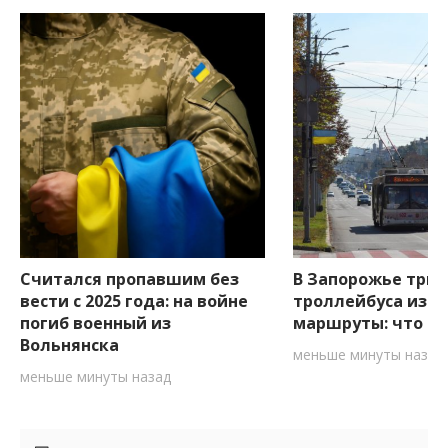
Считался пропавшим без
В Запорожье три
вести с 2025 года: на войне
троллейбуса изм
погиб военный из
маршруты: что ну
Вольнянска
меньше минуты назад
меньше минуты назад
Боковые