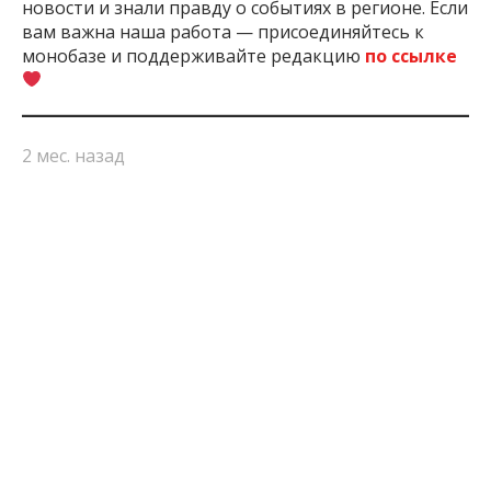
новости и знали правду о событиях в регионе. Если
вам важна наша работа — присоединяйтесь к
монобазе и поддерживайте редакцию
по ссылке
2 мес. назад
ПОДЕЛИТЬСЯ:
Запорожская
Запорожье
Мусор
Новости
Стихий
Область
Запорожья
Свалка
ЧИТАЙТЕ ТАКЖЕ