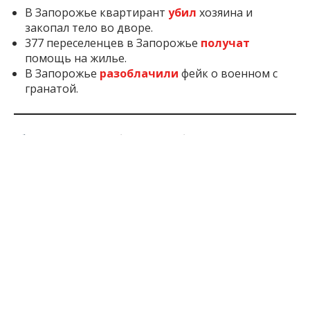
В Запорожье квартирант
убил
хозяина и
закопал тело во дворе.
377 переселенцев в Запорожье
получат
помощь на жилье.
В Запорожье
разоблачили
фейк о военном с
гранатой.
Inform.zp.ua
работает, чтобы вы знали правду.
Мы ежедневно собираем важные новости о
Запорожье, оккупированных территориях и жизни
в регионе. Если наша работа важна для вас,
поддержите редакцию донатом – ваша помощь
позволит нам продолжать писать для вас!
Поддержать:
по ссылке
2 мес. назад
ПОДЕЛИТЬСЯ: