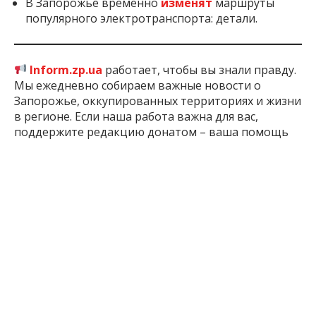
частный дом, ранена 73-летняя женщина.
В Запорожье временно
изменят
маршруты
популярного электротранспорта: детали.
Inform.zp.ua
работает, чтобы вы знали правду.
Мы ежедневно собираем важные новости о
Запорожье, оккупированных территориях и жизни
в регионе. Если наша работа важна для вас,
поддержите редакцию донатом – ваша помощь
позволит нам продолжать писать для вас!
Поддержать:
по ссылке
2 мес. назад
ПОДЕЛИТЬСЯ:
ЧИТАЙТЕ ТАКЖЕ