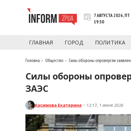
Перейти
к
7 АВГУСТА 2026, ПТ
контенту
19:30
Новости Запорожья | Онлайн главные свежие 
INFORM.ZP.UA – это информационный по
политики, экономики, культуры, криминал, 
ГЛАВНАЯ
ГОРОД
ПОЛИТИКА
последние новости Запорожья и Запорожск
журналистов, расследования и честную ана
Головна
»
Общество
»
Силы обороны опровергли заявлен
Силы обороны опровер
ЗАЭС
Касимова Екатерина
•
12:17, 1 июня 2026