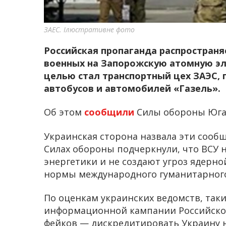
ЗАЕС. Ілюстративне фото
Российская пропаганда распростран
военных на Запорожскую атомную эл
целью стал транспортный цех ЗАЭС, 
автобусов и автомобилей «Газель».
Об этом
сообщили
Силы обороны Юга
Украинская сторона назвала эти сооб
Силах обороны подчеркнули, что ВСУ 
энергетики и не создают угроз ядерно
нормы международного гуманитарного
По оценкам украинских ведомств, так
информационной кампании Российской
фейков — дискредитировать Украину 