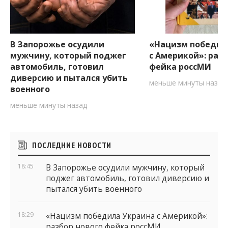
В Запорожье осудили
«Нацизм победил
мужчину, который поджег
с Америкой»: разб
автомобиль, готовил
фейка россМИ
диверсию и пытался убить
меньше минуты назад
военного
меньше минуты назад
Боковые
ПОСЛЕДНИЕ НОВОСТИ
виджеты
18:45
В Запорожье осудили мужчину, который
поджег автомобиль, готовил диверсию и
пытался убить военного
18:29
«Нацизм победила Украина с Америкой»: