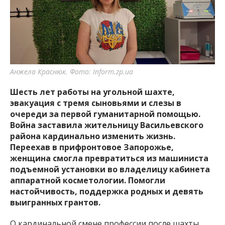
важную информацию о событиях
города Запорожья и области.
Анжела Краснюк. Фото: Inform.zp.ua
Шесть лет работы на угольной шахте,
эвакуация с тремя сыновьями и слезы в
очереди за первой гуманитарной помощью.
Война заставила жительницу Васильевского
района кардинально изменить жизнь.
Переехав в прифронтовое Запорожье,
женщина смогла превратиться из машиниста
подъемной установки во владелицу кабинета
аппаратной косметологии. Помогли
настойчивость, поддержка родных и девять
выигранных грантов.
О кардинальной смене профессии после шахты,