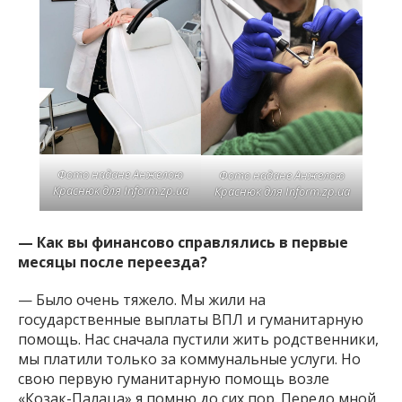
Фото надане Анжелою
Фото надане Анжелою
Краснюк для Inform.zp.ua
Краснюк для Inform.zp.ua
— Как вы финансово справлялись в первые
месяцы после переезда?
— Было очень тяжело. Мы жили на
государственные выплаты ВПЛ и гуманитарную
помощь. Нас сначала пустили жить родственники,
мы платили только за коммунальные услуги. Но
свою первую гуманитарную помощь возле
«Козак-Палаца» я помню до сих пор. Передо мной