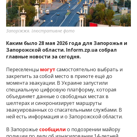
важную информацию о событиях
города Запорожья и области.
Запоріжжя. Ілюстративне фото
Каким было 28 мая 2026 года для Запорожья и
Запорожской области. Inform.zp.ua собрал
главные новости за сегодня.
Переселенцы
могут
самостоятельно выбрать и
закрепить за собой место в приюте ещё до
момента эвакуации. В Украине запустили
специальную цифровую платформу, которая
объединяет данные о свободных местах в
шелтерах и синхронизирует маршруты
эвакуированных со спасательными службами. В
ней есть информация и о Запорожской области.
В Запорожье
сообщили
о подозрении майору
полиции по делу об изнасиловании 14-летней