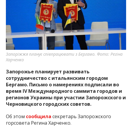
важную информацию о событиях
города Запорожья и области.
Запоріжжя планує співпрацювати з Бергамо. Фото: Регіна
Харченко
Запорожье планирует развивать
сотрудничество с итальянским городом
Бергамо. Письмо о намерениях подписали во
время IV Международного саммита городов и
регионов Украины при участии Запорожского и
Черновицкого городских советов.
Об этом
сообщила
секретарь Запорожского
горсовета Регина Харченко.