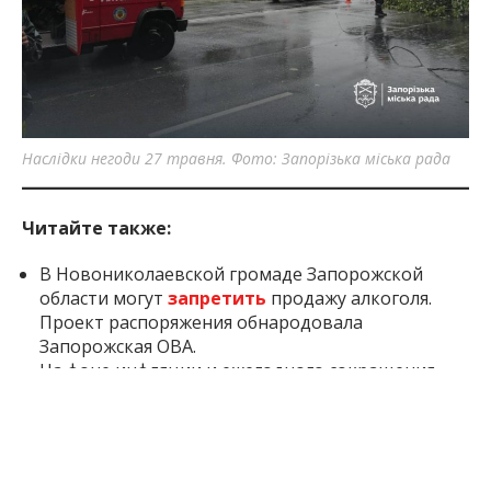
Наслідки негоди 27 травня. Фото: Запорізька міська рада
Читайте также:
В Новониколаевской громаде Запорожской
области могут
запретить
продажу алкоголя.
Проект распоряжения обнародовала
Запорожская ОВА.
На фоне инфляции и ежегодного сокращения
бюджетных расходов на поддержку внутренне
перемещённых лиц в Кабинет Министров
направили
требование проиндексировать эти
выплаты и остановить тенденцию к