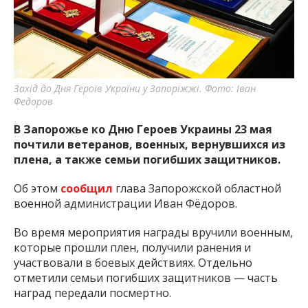
важную информацию о событиях
города Запорожья и области.
Захід до Дня Героїв України у Запоріжжі. Фото: Іван
Федоров
В Запорожье ко Дню Героев Украины 23 мая
почтили ветеранов, военных, вернувшихся из
плена, а также семьи погибших защитников.
Об этом
сообщил
глава Запорожской областной
военной администрации Иван Фёдоров.
Во время мероприятия награды вручили военным,
которые прошли плен, получили ранения и
участвовали в боевых действиях. Отдельно
отметили семьи погибших защитников — часть
наград передали посмертно.