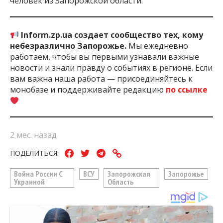
человек из Запорожской области.
Inform.zp.ua создает сообщество тех, кому
небезразлично Запорожье.
Мы ежедневно
работаем, чтобы вы первыми узнавали важные
новости и знали правду о событиях в регионе. Если
вам важна наша работа — присоединяйтесь к
монобазе и поддерживайте редакцию
по ссылке
2 мес. назад
ПОДЕЛИТЬСЯ:
Война России С
ВСУ
Запорожская
Запорожье
Украиной
Область