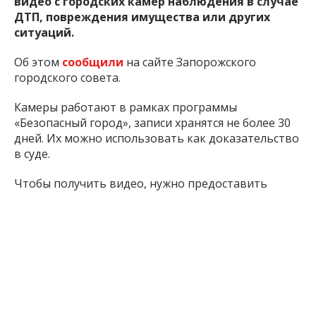
видео с городских камер наблюдения в случае
ДТП, повреждения имущества или других
ситуаций.
Об этом
сообщили
на сайте Запорожского
городского совета.
Камеры работают в рамках программы
«Безопасный город», записи хранятся не более 30
дней. Их можно использовать как доказательство
в суде.
Чтобы получить видео, нужно предоставить
паспорт или ID-карту, идентификационный код,
документы на автомобиль и протокол полиции об
административном правонарушении. Для
адвокатов также необходимы ордер и
свидетельство о праве на адвокатскую
деятельность. Подать заявку можно через портал
«Цифровое Запорожье».