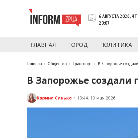
Перейти
к
6 АВГУСТА 2026, ЧТ
контенту
20:07
Новости Запорожья | Онлайн главные свежие 
INFORM.ZP.UA – это информационный по
политики, экономики, культуры, криминал, 
ГЛАВНАЯ
ГОРОД
ПОЛИТИКА
последние новости Запорожья и Запорожск
журналистов, расследования и честную ана
Головна
»
Общество
»
Транспорт
»
В Запорожье создали
В Запорожье создали 
Карина Синько
•
13:44, 19 мая 2026