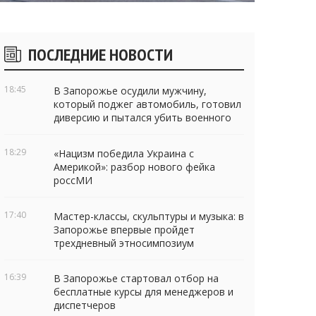
Боковые
ПОСЛЕДНИЕ НОВОСТИ
виджеты
18:45
В Запорожье осудили мужчину,
который поджег автомобиль, готовил
диверсию и пытался убить военного
18:29
«Нацизм победила Украина с
Америкой»: разбор нового фейка
россМИ
17:40
Мастер-классы, скульптуры и музыка: в
Запорожье впервые пройдет
трехдневный этносимпозиум
16:39
В Запорожье стартовал отбор на
бесплатные курсы для менеджеров и
диспетчеров