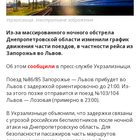
важную информацию о событиях
города Запорожья и области.
Укрзалізниця. Ілюстративне зображення
Из-за массированного ночного обстрела
Днепропетровской области изменили график
движения части поездов, в частности рейса из
Запорожья во Львов.
Об этом
сообщили
в пресс-службе Укрзализныци.
Поезд №86/85 Запорожье — Львов прибудет во
Львов с задержкой ориентировочно до 21:00. Из-
за этого позже отправится и поезд №103/104
Львов — Лозовая (примерно в 23:00).
В Укрзализныце объяснили, что задержки связаны
с угрозой российских беспилотников после ночной
атаки на Днепропетровскую область. Для
безопасности пассажиров часть маршрутов