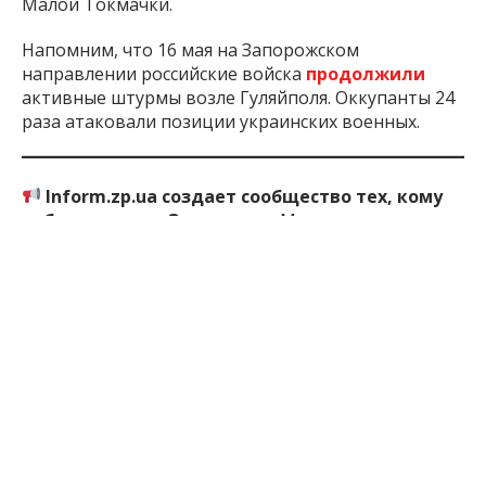
Малой Токмачки.
Напомним, что 16 мая на Запорожском
направлении российские войска
продолжили
активные штурмы возле Гуляйполя. Оккупанты 24
раза атаковали позиции украинских военных.
Inform.zp.ua создает сообщество тех, кому
небезразлично Запорожье.
Мы ежедневно
работаем, чтобы вы первыми узнавали важные
новости и знали правду о событиях в регионе. Если
вам важна наша работа — присоединяйтесь к
монобазе и поддерживайте редакцию
по ссылке
2 мес. назад
ПОДЕЛИТЬСЯ: