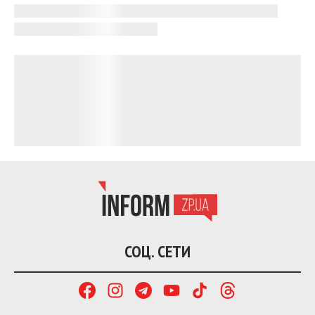
провести тромболитическую терапию. Лечение
дало результат — уже на следующий день
состояние женщины значительно улучшилось, а на
третьи сутки неврологические симптомы
полностью исчезли. Сейчас и мать, и ребенок
находятся в удовлетворительном состоянии.
По словам заведующей инсультным отделением
Яны Запары, решающими при инсульте являются
первые часы после поражения мозга. Именно
тогда у врачей больше всего шансов полностью
восстановить здоровье пациента с помощью
современных методов лечения.
В больнице также отмечают, что количество
инсультов в последние годы растет из-за стресса и
условий войны. Ежемесячно в отделении лечат
около 100 пациентов после инсульта, а четверти
из них проводят тромболитическую терапию или
тромбэктомию. Самому молодому пациенту было
23 года.