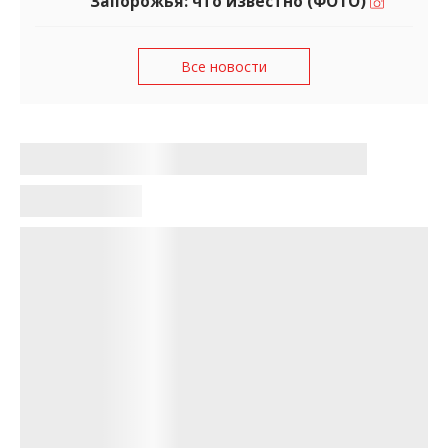
Запорожья: что известно (ФОТО)
Все новости
В Запорожье медики спасли
беременную после инсульта
Карина Синько
•
07:58, 16 мая 2026