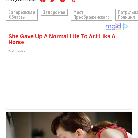
Запорожская
Запорожье
Мост
Патрульн
Область
Преображенского
Полиция