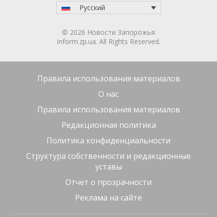
Медики призывают не игнорировать симптомы —
асимметрию лица, онемение рук, нарушение речи
или головокружение — и сразу обращаться за
помощью. Инсультам можно предотвратить:
«Первичная профилактика — до того, как
случился инсульт. Это дозированные
физические нагрузки, правильное питание, в
частности средиземноморская диета,
отсутствие вредных привычек. Если инсульт
уже произошел, тогда применяется вторичная
профилактика — прием соответствующих
лекарств», — объясняет врач-невролог
Марьяна Сума.
Напомним, в Запорожье строительство нового
хирургического корпуса областной детской
больницы, которое планировалось завершить к
марту 2026 года, до сих пор
продолжается
.