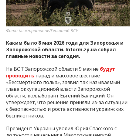
важную информацию о событиях
города Запорожья и области.
Фото ілюстративне/Генштаб ЗСУ
Каким было 8 мая 2026 года для Запорожья и
Запорожской области. Inform.zp.ua собрал
главные новости за сегодня.
На ВОТ Запорожской области 9 мая не
будут
проводить
парад и массовое шествие
«Бессмертного полка», заявил так называемый
глава оккупационной власти Запорожской
области, коллаборант Евгений Балицкий. Он
утверждает, что решение приняли из-за ситуации
с безопасностью и роста активности украинских
беспилотников.
Президент Украины уволил Юрия Спасского с
должности начальника Малотокмачанской