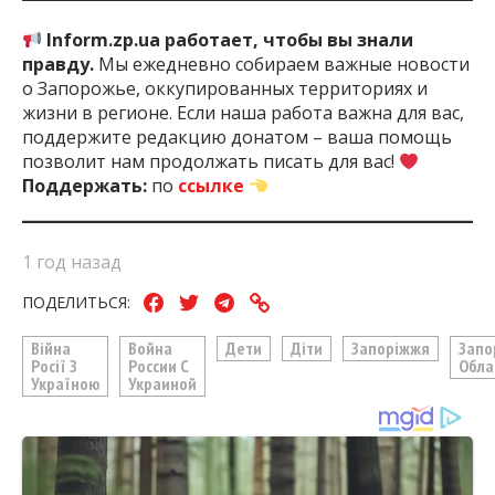
Inform.zp.ua работает, чтобы вы знали
правду.
Мы ежедневно собираем важные новости
о Запорожье, оккупированных территориях и
жизни в регионе. Если наша работа важна для вас,
поддержите редакцию донатом – ваша помощь
позволит нам продолжать писать для вас!
Поддержать:
по
ссылке
1 год назад
ПОДЕЛИТЬСЯ:
Війна
Война
Дети
Діти
Запоріжжя
Запо
Росії З
России С
Обла
Україною
Украиной