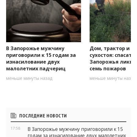
В Запорожье мужчину
Дом, трактор и 6 
приговорили к 15 годам за
сухостоя: спасате
изнасилование двух
Запорожья ликви
малолетних падчериц
семь пожаров
меньше минуты назад
меньше минуты назад
Боковые
ПОСЛЕДНИЕ НОВОСТИ
виджеты
17:58
В Запорожье мужчину приговорили к 15
годам за изнасилование двух малолетних