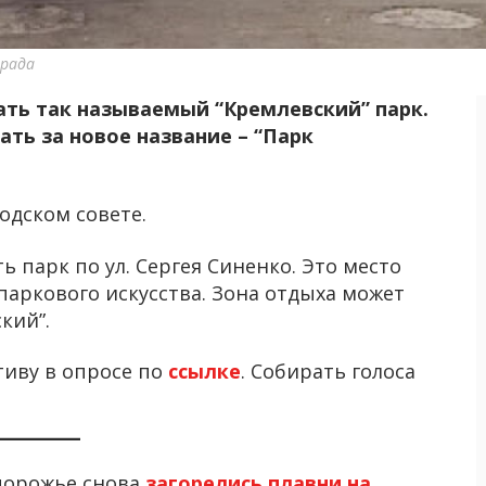
 рада
ть так называемый “Кремлевский” парк.
ть за новое название – “Парк
одском совете.
парк по ул. Сергея Синенко. Это место
паркового искусства. Зона отдыха может
кий”.
иву в опросе по
ссылке
. Собирать голоса
апорожье снова
загорелись плавни на