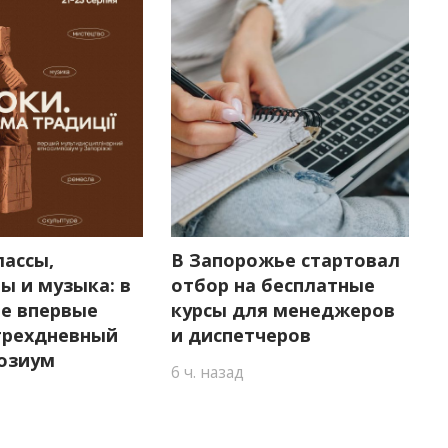
лассы,
В Запорожье стартовал
ы и музыка: в
отбор на бесплатные
е впервые
курсы для менеджеров
трехдневный
и диспетчеров
озиум
6 ч. назад