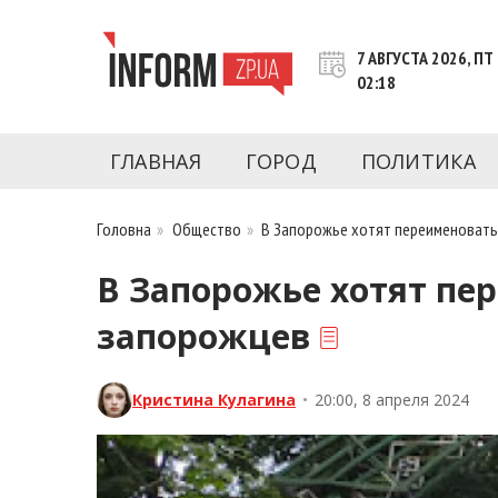
Перейти
к
7 АВГУСТА 2026, ПТ
контенту
02:18
Новости Запорожья | Онлайн главные свежие 
INFORM.ZP.UA – это информационный по
политики, экономики, культуры, криминал, 
ГЛАВНАЯ
ГОРОД
ПОЛИТИКА
последние новости Запорожья и Запорожск
журналистов, расследования и честную ана
Головна
»
Общество
»
В Запорожье хотят переименовать 
В Запорожье хотят пе
запорожцев
Кристина Кулагина
•
20:00, 8 апреля 2024