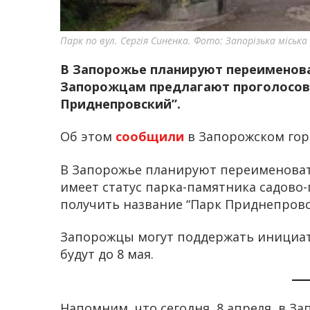
Парк по вул. Сергія Синенка. Фото: Запорізька міська
В Запорожье планируют переименова
Запорожцам предлагают проголосова
Приднепровский”.
Об этом
сообщили
в Запорожском гор
В Запорожье планируют переименовать 
имеет статус парка-памятника садово-
получить название “Парк Приднепровс
Запорожцы могут поддержать инициат
будут до 8 мая.
Напомним, что сегодня, 8 апреля, в З