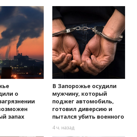
жье
В Запорожье осудили
дили о
мужчину, который
загрязнении
поджег автомобиль,
 возможен
готовил диверсию и
ый запах
пытался убить военного
4 ч. назад