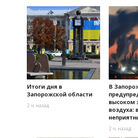
Итоги дня в
В Запоро
Запорожской области
предупре
высоком 
2 ч. назад
воздуха:
неприятн
2 ч. назад