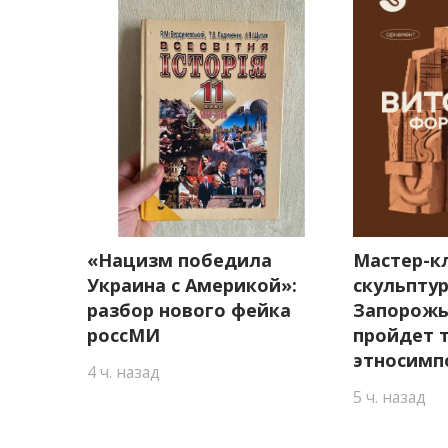
«Нацизм победила
Мастер-к
Украина с Америкой»:
скульптур
разбор нового фейка
Запорожь
россМИ
пройдет 
этносимп
4 ч. назад
5 ч. назад