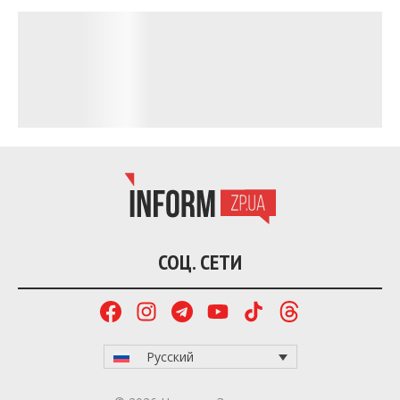
преступления, направленных против
украинского культурного наследия с начала
полномасштабного вторжения.
Об этом руководительница (CISS) Эльмира
Аблялилова-Чийгоз сообщила на пресс-
конференции 27 сентября в Киеве, сообщает
Радио Свобода
.
Среди задокументированных преступлений:
присвоение объектов культурного наследия,
использование культурных ценностей в военных
целях, перемещение культурных ценностей с
оккупированных территорий, ограбление музеев,
незаконные археологические работы,
модификация и реконструкция памятников и
деконтекстуализация исторических мест.
В частности, 334 нарушения фиксировались с
февраля 2022 года на территориях Херсонской,