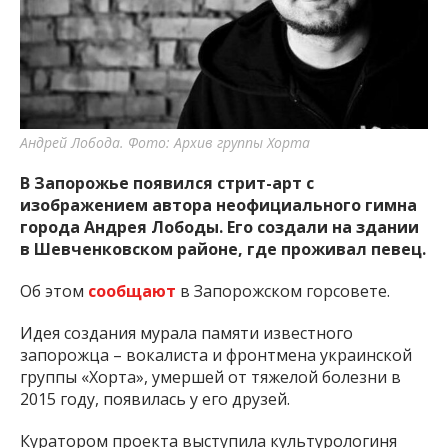
важную информацию о событиях
города Запорожья и области.
Андрей Лобода. Фото: Архив группы Хорта
В Запорожье появился стрит-арт с
изображением автора неофициального гимна
города Андрея Лободы. Его создали на здании
в Шевченковском районе, где проживал певец.
Об этом
сообщают
в Запорожском горсовете.
Идея создания мурала памяти известного
запорожца – вокалиста и фронтмена украинской
группы «Хорта», умершей от тяжелой болезни в
2015 году, появилась у его друзей.
Куратором проекта выступила культурологиня