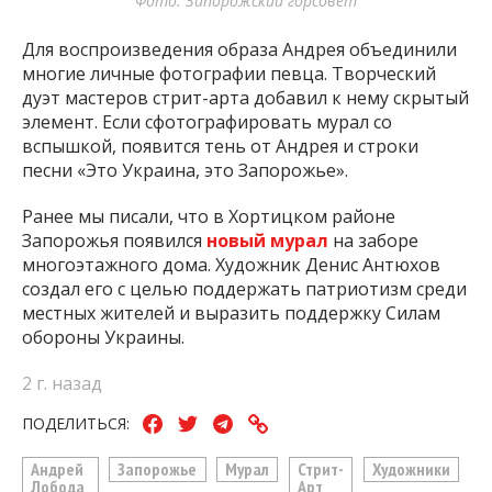
Фото: Запорожский горсовет
Для воспроизведения образа Андрея объединили
многие личные фотографии певца. Творческий
дуэт мастеров стрит-арта добавил к нему скрытый
элемент. Если сфотографировать мурал со
вспышкой, появится тень от Андрея и строки
песни «Это Украина, это Запорожье».
Ранее мы писали, что в Хортицком районе
Запорожья появился
новый мурал
на заборе
многоэтажного дома. Художник Денис Антюхов
создал его с целью поддержать патриотизм среди
местных жителей и выразить поддержку Силам
обороны Украины.
2 г. назад
ПОДЕЛИТЬСЯ:
Андрей
Запорожье
Мурал
Стрит-
Художники
Лобода
Арт