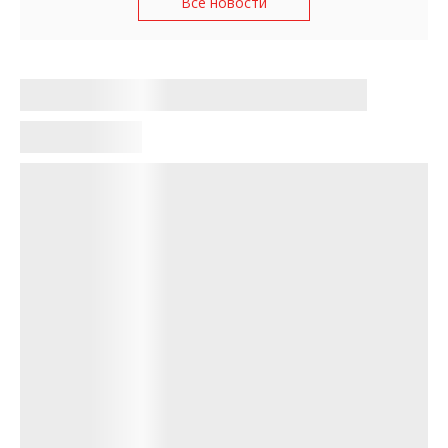
Все новости
Зарегистрировано 334 преступления
против культурного наследия в
Запорожской области, – CISS
Кристина Кулагина
•
19:45, 30 сентября 2023