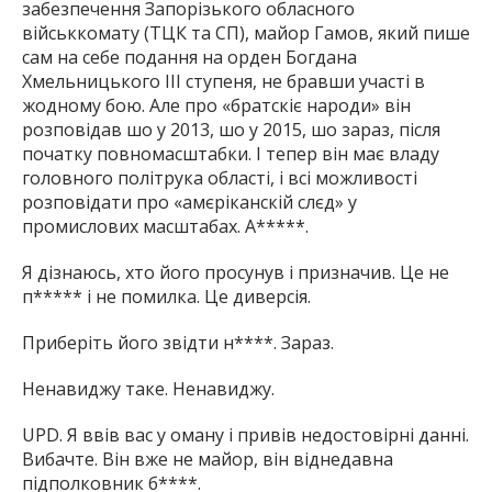
забезпечення Запорізького обласного
військкомату (ТЦК та СП), майор Гамов, який пише
сам на себе подання на орден Богдана
Хмельницького ІІІ ступеня, не бравши участі в
жодному бою. Але про «братскіє народи» він
розповідав шо у 2013, шо у 2015, шо зараз, після
початку повномасштабки. І тепер він має владу
головного політрука області, і всі можливості
розповідати про «амєріканскій слєд» у
промислових масштабах. А*****.
Я дізнаюсь, хто його просунув і призначив. Це не
п***** і не помилка. Це диверсія.
Приберіть його звідти н****. Зараз.
Ненавиджу таке. Ненавиджу.
UPD. Я ввів вас у оману і привів недостовірні данні.
Вибачте. Він вже не майор, він віднедавна
підполковник б****.