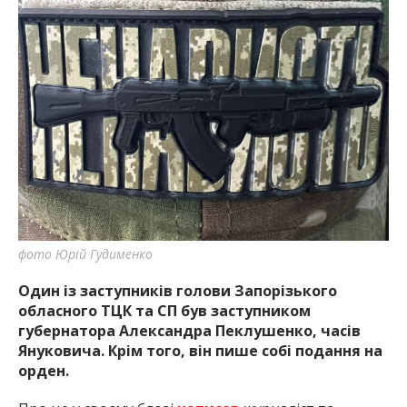
важную информацию о событиях
города Запорожья и области.
фото Юрій Гудименко
Один із заступників голови Запорізького
обласного ТЦК та СП був заступником
губернатора Александра Пеклушенко, часів
Януковича. Крім того, він пише собі подання на
орден.