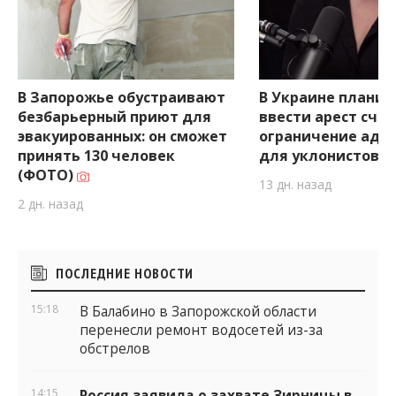
В Запорожье обустраивают
В Украине плани
безбарьерный приют для
ввести арест счет
эвакуированных: он сможет
ограничение адм
принять 130 человек
для уклонистов
(ФОТО)
13 дн. назад
2 дн. назад
Боковые
ПОСЛЕДНИЕ НОВОСТИ
виджеты
15:18
В Балабино в Запорожской области
перенесли ремонт водосетей из-за
обстрелов
14:15
Россия заявила о захвате Зирницы в