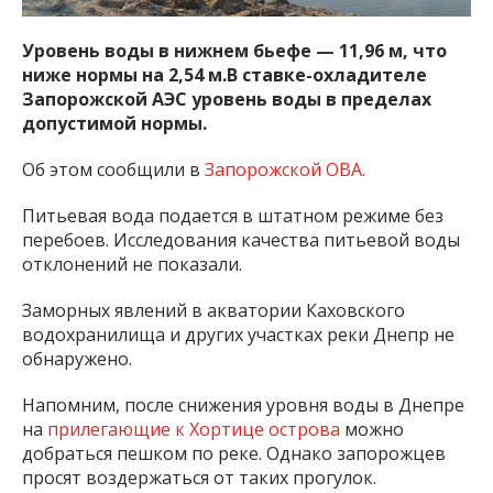
Уровень воды в нижнем бьефе — 11,96 м, что
ниже нормы на 2,54 м.В ставке-охладителе
Запорожской АЭС уровень воды в пределах
допустимой нормы.
Об этом сообщили в
Запорожской ОВА.
Питьевая вода подается в штатном режиме без
перебоев. Исследования качества питьевой воды
отклонений не показали.
Заморных явлений в акватории Каховского
водохранилища и других участках реки Днепр не
обнаружено.
Напомним, после снижения уровня воды в Днепре
на
прилегающие к Хортице острова
можно
добраться пешком по реке. Однако запорожцев
просят воздержаться от таких прогулок.