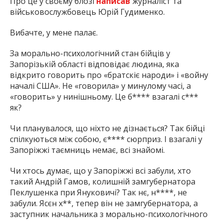
Про це у своєму блозі
написав
журналіст та
військовослужбовець Юрій Гудименко.
Вибачте, у мене палає.
За морально-психологічний стан бійців у
Запорізькій області відповідає людина, яка
відкрито говорить про «братскіє народи» і «войну
началі США». Не «говорила» у минулому часі, а
«говорить» у нинішньому. Це б**** взагалі с***
як?
Чи планувалося, що ніхто не дізнається? Так бійці
спілкуються між собою, є**** сюрприз. І взагалі у
Запоріжжі таємниць немає, всі знайомі.
Чи хтось думає, що у Запоріжжі всі забули, хто
такий Андрій Гамов, колишній замгубернатора
Пеклушенка при Януковичі? Так нє, н****, не
забули. Ясєн х**, тепер він не замгубернатора, а
заступник начальника з морально-психологічного