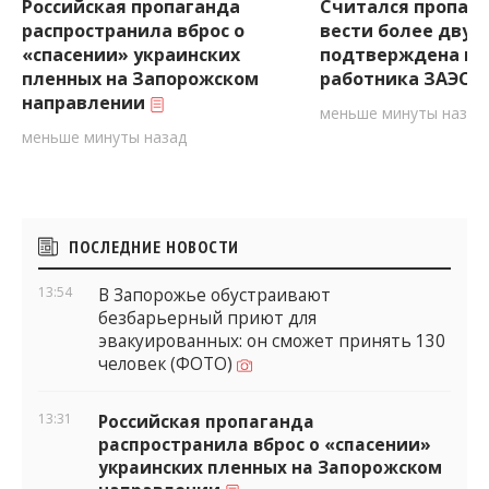
Российская пропаганда
Считался пропав
распространила вброс о
вести более двух 
«спасении» украинских
подтверждена ги
пленных на Запорожском
работника ЗАЭС н
направлении
меньше минуты назад
меньше минуты назад
Боковые
ПОСЛЕДНИЕ НОВОСТИ
виджеты
13:54
В Запорожье обустраивают
безбарьерный приют для
эвакуированных: он сможет принять 130
человек (ФОТО)
13:31
Российская пропаганда
распространила вброс о «спасении»
украинских пленных на Запорожском