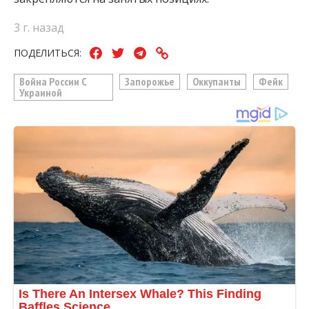
3 г. назад
ПОДЕЛИТЬСЯ:
Война России С
Запорожье
Оккупанты
Фейк
Украиной