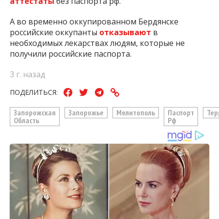
аттестаты
без паспорта рф.
А во временно оккупированном Бердянске
российские оккупанты
отказывают
в
необходимых лекарствах людям, которые не
получили российские паспорта.
3 г. назад
ПОДЕЛИТЬСЯ:
Запорожская
Запорожье
Мелитополь
Паспорт
Тер
Область
Рф