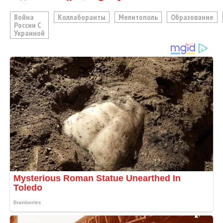
Война
Коллаборанты
Мелитополь
Образование
России С
Украиной