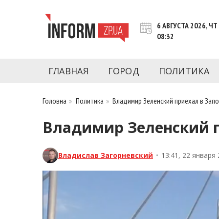
Перейти
к
6 АВГУСТА 2026, ЧТ
контенту
08:32
Новости Запорожья | Онлайн главные свежие 
INFORM.ZP.UA – это информационный по
политики, экономики, культуры, криминал, 
ГЛАВНАЯ
ГОРОД
ПОЛИТИКА
последние новости Запорожья и Запорожск
журналистов, расследования и честную ана
Головна
»
Политика
»
Владимир Зеленский приехал в Зап
Владимир Зеленский п
Владислав Загорневский
•
13:41, 22 января