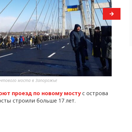
нтового моста в Запорожье
оют проезд по новому мосту
с острова
сты строили больше 17 лет.