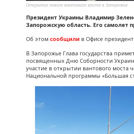
Открытие нового вантового моста в Запорожье
Президент Украины Владимир Зеленс
Запорожскую область. Его самолет 
Об этом
сообщили
в Офисе президент
В Запорожье Глава государства приме
посвященных Дню Соборности Украин
участие в открытии вантового моста ч
Национальной программы «Большая ст