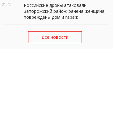
21:45
Российские дроны атаковали
Запорожский район: ранена женщина,
повреждены дом и гараж
Все новости
Открытие нового вантового моста в 