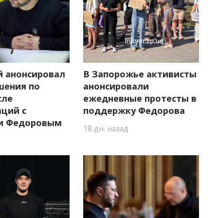
й анонсировал
В Запорожье активисты
шения по
анонсировали
сле
ежедневные протесты в
аций с
поддержку Федорова
и Федоровым
18 дн. назад