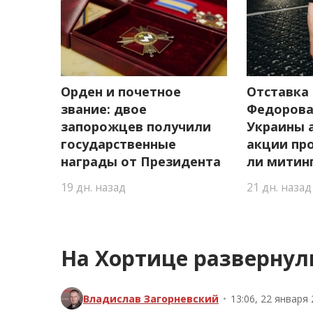
Орден и почетное
Отставка
звание: двое
Федорова:
запорожцев получили
Украины 
государственные
акции про
награды от Президента
ли митин
19 дн. назад
21 дн. назад
На Хортице развернул
Владислав Загорневский
•
13:06, 22 января