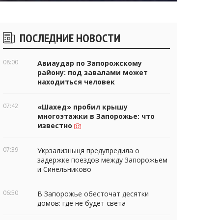
Боковые
ПОСЛЕДНИЕ НОВОСТИ
виджеты
08:00
Авиаудар по Запорожскому
району: под завалами может
находиться человек
07:42
«Шахед» пробил крышу
многоэтажки в Запорожье: что
известно
07:39
Укрзализныця предупредила о
задержке поездов между Запорожьем
и Синельниково
06:50
В Запорожье обесточат десятки
домов: где не будет света