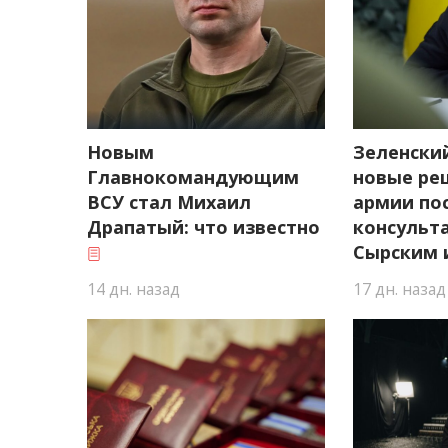
Новым
Зеленски
Главнокомандующим
новые ре
ВСУ стал Михаил
армии по
Драпатый: что известно
консульт
Сырским 
14 дн. назад
17 дн. назад