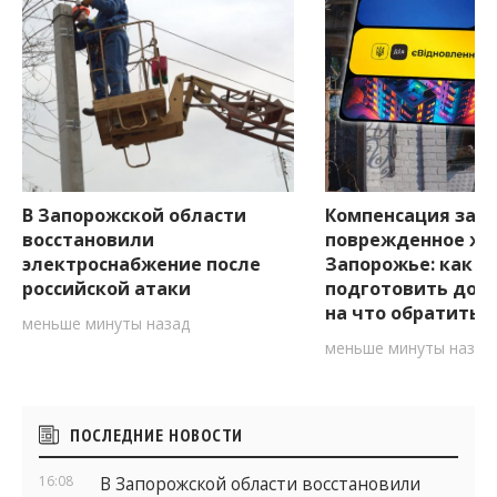
В Запорожской области
Компенсация за
восстановили
поврежденное жи
электроснабжение после
Запорожье: как
российской атаки
подготовить док
на что обратить 
меньше минуты назад
меньше минуты назад
Боковые
ПОСЛЕДНИЕ НОВОСТИ
виджеты
16:08
В Запорожской области восстановили