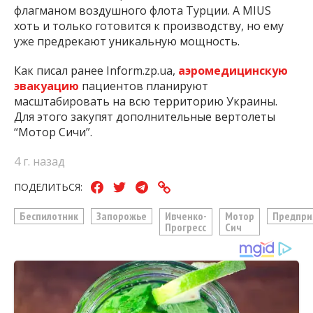
флагманом воздушного флота Турции. А MIUS
хоть и только готовится к производству, но ему
уже предрекают уникальную мощность.
Как писал ранее Inform.zp.ua,
аэромедицинскую
эвакуацию
пациентов планируют
масштабировать на всю территорию Украины.
Для этого закупят дополнительные вертолеты
“Мотор Сичи”.
4 г. назад
ПОДЕЛИТЬСЯ:
Беспилотник
Запорожье
Ивченко-
Мотор
Предпри
Прогресс
Сич