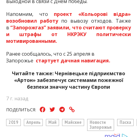
выходной в связи с Днём победы.
Напомним, что
проект «Кольорові відра»
возобновил работу
по вывозу отходов. Также
в
“Запорожгаз” заявили, что считают проверку
и штрафы от НКРЭКУ политически
мотивированными.
Ранее сообщалось, что с 25 апреля в
Запорожье
стартует дачная навигация.
Читайте также:
Чернівецьке підприємство
«Артон» забезпечує системами пожежної
безпеки значну частину Європи
7 г. назад
ПОДЕЛИТЬСЯ:
2019
Апрель
Май
Майские
Новости
Пасха
Запорожья