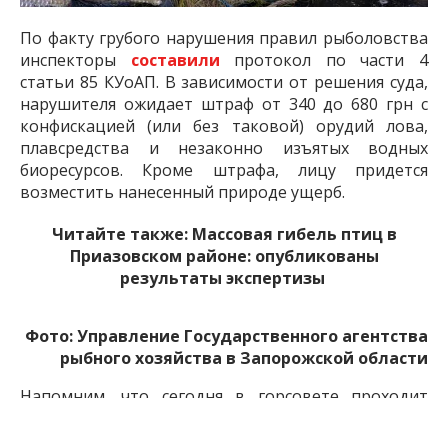
По факту грубого нарушения правил рыболовства
инспекторы
составили
протокол по части 4
статьи 85 КУоАП. В зависимости от решения суда,
нарушителя ожидает штраф от 340 до 680 грн с
конфискацией (или без таковой) орудий лова,
плавсредства и незаконно изъятых водных
биоресурсов. Кроме штрафа, лицу придется
возместить нанесенный природе ущерб.
Читайте также:
Массовая гибель птиц в
Приазовском районе: опубликованы
результаты экспертизы
Фото: Управление Государственного агентства
рыбного хозяйства в Запорожской области
Напомним, что сегодня в горсовете проходит
очередная сессия, которая началась с
протеста
активистов. Ранее в ГСЧС сообщили об
эвакуации