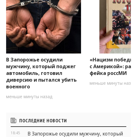
В Запорожье осудили
«Нацизм победил
мужчину, который поджег
с Америкой»: разб
автомобиль, готовил
фейка россМИ
диверсию и пытался убить
меньше минуты назад
военного
меньше минуты назад
Боковые
ПОСЛЕДНИЕ НОВОСТИ
виджеты
18:45
В Запорожье осудили мужчину, который