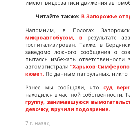
имеют видеозаписи движения автомоб
Читайте также:
В Запорожье отп
Напомним, в Пологах Запорож
микроавтобусом, в
результате ав
госпитализирован. Также, в Бердянс
заведомо ложного сообщения о со
пытаясь избежать ответственности
автомагистрали
“Харьков-Симферопо
кювет.
По данным патрульных, никто 
Ранее мы сообщали, что
суд верн
находился в частной собственности. Т
группу, занимавшуюся вымогательс
девочку, вручили подозрение.
7 г. назад