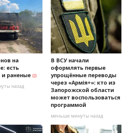
нов на
В ВСУ начали
е: есть
оформлять первые
 и раненые
упрощённые переводы
через «Армія+»: кто из
уты назад
Запорожской области
может воспользоваться
программой
меньше минуты назад