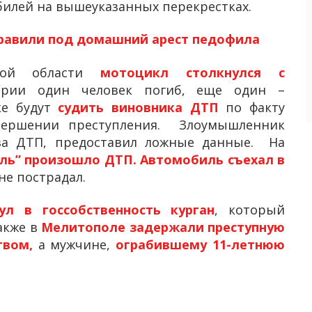
илей на вышеуказанных перекрестках.
равили под домашний арест педофила
ской области
мотоцикл столкнулся с
арии один человек погиб, еще один –
ке будут
судить виновника ДТП
по факту
вершении преступления. Злоумышленник
 за ДТП, предоставил ложные данные. На
ль” произошло ДТП. Автомобиль съехал в
не пострадал.
ул в госсобственность курган
, который
акже в
Мелитополе задержали преступную
твом,
а мужчине,
ограбившему 11-летнюю