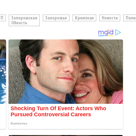
ТП
Запорожская
Запорожье
Кримінал
Новости
Поли
Область