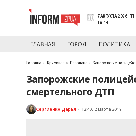
Перейти
к
7 АВГУСТА 2026, ПТ
контенту
16:44
Новости Запорожья | Онлайн главные свежие 
INFORM.ZP.UA – это информационный по
политики, экономики, культуры, криминал, 
ГЛАВНАЯ
ГОРОД
ПОЛИТИКА
последние новости Запорожья и Запорожск
журналистов, расследования и честную ана
Головна
»
Криминал
»
Резонанс
»
Запорожские полицейск
Запорожские полицейс
смертельного ДТП
Сергиенко Дарья
•
12:40, 2 марта 2019