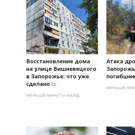
Восстановление дома
Атака дро
на улице Вишневецкого
Запорожь
в Запорожье: что уже
погибшие
сделано
меньше мин
меньше минуты назад