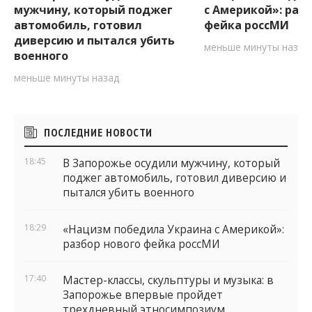
мужчину, который поджег
с Америкой»: разб
автомобиль, готовил
фейка россМИ
диверсию и пытался убить
меньше минуты назад
военного
меньше минуты назад
Боковые
ПОСЛЕДНИЕ НОВОСТИ
виджеты
18:45
В Запорожье осудили мужчину, который
поджег автомобиль, готовил диверсию и
пытался убить военного
18:29
«Нацизм победила Украина с Америкой»:
разбор нового фейка россМИ
17:40
Мастер-классы, скульптуры и музыка: в
Запорожье впервые пройдет
трехдневный этносимпозиум