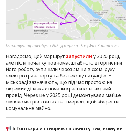
Маршрут тролейбусів №2. Джерело: EasyWay-Запоріжжя
Нагадаємо, цей маршрут
запустили
у 2020 році,
але після початку повномасштабного вторгнення
його роботу зупинили через зміни в схемі руху
електротранспорту та безпекову ситуацію. У
міськраді зазначають, що під час простою на
окремих ділянках почали красти контактний
провід. Через це у 2025 році демонтували майже
сім кілометрів контактної мережі, щоб зберегти
комунальне майно.
Inform.zp.ua створює спільноту тих, кому не