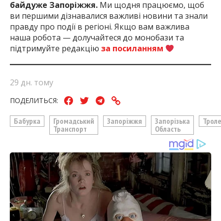
байдуже Запоріжжя.
Ми щодня працюємо, щоб
ви першими дізнавалися важливі новини та знали
правду про події в регіоні. Якщо вам важлива
наша робота — долучайтеся до монобази та
підтримуйте редакцію
за посиланням
29 дн. тому
ПОДЕЛИТЬСЯ:
Бабурка
Громадський
Запоріжжя
Запорізька
Троле
Транспорт
Область