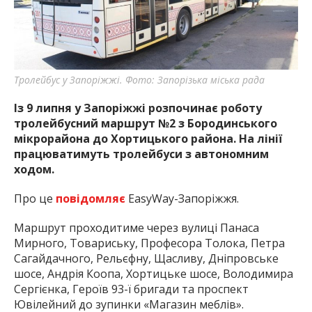
найважливішу інформацію про події
міста Запоріжжя та області.
Тролейбус у Запоріжжі. Фото: Запорізька міська рада
Із 9 липня у Запоріжжі розпочинає роботу
тролейбусний маршрут №2 з Бородинського
мікрорайона до Хортицького района. На лінії
працюватимуть тролейбуси з автономним
ходом.
Про це
повідомляє
EasyWay-Запоріжжя.
Маршрут проходитиме через вулиці Панаса
Мирного, Товариську, Професора Толока, Петра
Сагайдачного, Рельєфну, Щасливу, Дніпровське
шосе, Андрія Коопа, Хортицьке шосе, Володимира
Сергієнка, Героїв 93-ї бригади та проспект
Ювілейний до зупинки «Магазин меблів».