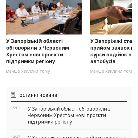
У Запорізькій області
У Запоріжжі стар
обговорили з Червоним
прийом заявок на
Хрестом нові проєкти
курси водійок ван
підтримки регіону
автобусів
менше хвилини тому
менше хвилини тому
Бічні
ОСТАННІ НОВИНИ
віджети
15:03
У Запорізькій області обговорили з
Червоним Хрестом нові проєкти
підтримки регіону
14:47
У Запоріжжі стартував прийом заявок на