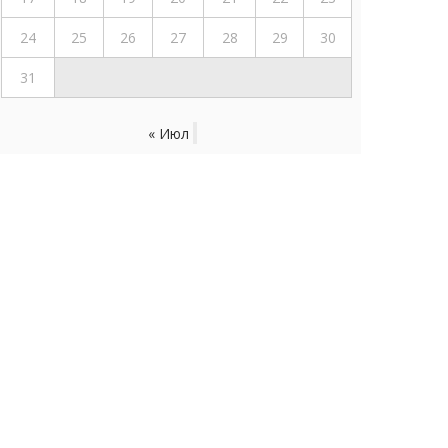
24
25
26
27
28
29
30
31
« Июл