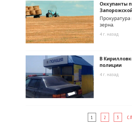
Оккупанты п
Запорожской
Прокуратура 
зерна.
4 г. назад
В Кирилловк
полиции
4 г. назад
Page
1
2
3
С
navigation