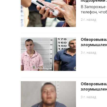
подозрении 
В Запорожье 
телефон, чтоб
2 г. назад
Обворовывал
злоумышлен
3 г. назад
Обворовывал
злоумышлен
3 г. назад