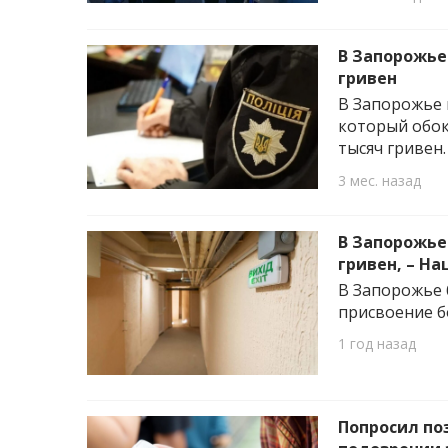
В Запорожье
гривен
В Запорожье 
который обок
тысяч гривен.
3 мес. назад
В Запорожье
гривен, – Н
В Запорожье 
присвоение б
1 год назад
Попросил по