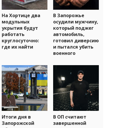
На Хортице два
В Запорожье
модульных
осудили мужчину,
укрытия будут
который поджег
работать
автомобиль,
круглосуточно:
готовил диверсию
где их найти
и пытался убить
военного
Итоги дня в
В ОП считают
Запорожской
завершенной