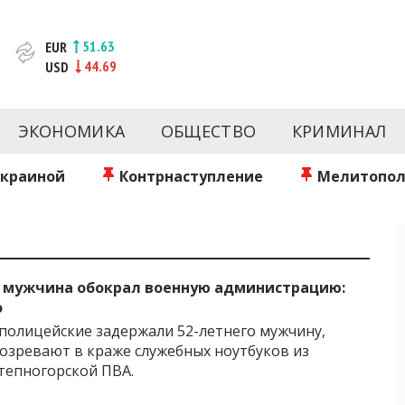
51.63
EUR
44.69
USD
новости за сегодня | inform.zp.ua
ртал и сайт новостей города Запорожья. Каждый день 
происшествия, спорта Запорожья и Украины. Фото и вид
ЭКОНОМИКА
ОБЩЕСТВО
КРИМИНАЛ
ой области за день. Информация и персоны Запорожья.
литику. Мы очень ценим наших читателей и отбираем 
о событиях города Запорожья и области.
Украиной
Контрнаступление
Мелитопол
 мужчина обокрал военную администрацию:
о
полицейские задержали 52-летнего мужчину,
озревают в краже служебных ноутбуков из
тепногорской ПВА.