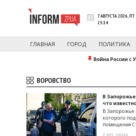
Перейти
к
7 АВГУСТА 2026, ПТ
контенту
23:14
Новости Запорожья | Онлайн главные свежие 
INFORM.ZP.UA – это информационный по
политики, экономики, культуры, криминал, 
ГЛАВНАЯ
ГОРОД
ПОЛИТИКА
последние новости Запорожья и Запорожск
журналистов, расследования и честную ана
Война России с 
ВОРОВСТВО
В Запорожье
что известн
В Запорожье 
которого под
помещения С
2 мес. назад